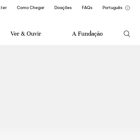
ter
Como Chegar
Doações
FAQs
Português
English
François
Ver & Ouvir
A Fundação
Agenda
A Fundação
Música
Historial da Fundação
Literatura
Missão e Estatuto
Artes Visuais
Documentos e Relatórios
Amigo(a) Casa de Mateus
Parceiros Institucionais
Recrutamento e
Formação