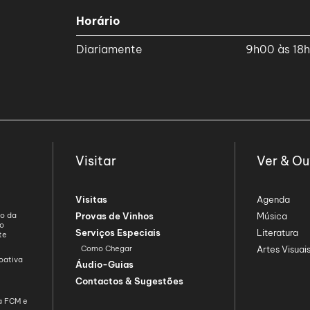
Horário
Diariamente
9h00 às 18
Visitar
Ver & Ou
Visitas
Agenda
ão da
Provas de Vinhos
Música
ão
Serviços Especiais
Literatura
te
Como Chegar
Artes Visuai
oativa
Áudio-Guias
Contactos & Sugestões
da FCM e