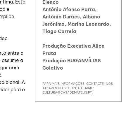
ntima. Esta
Elenco
ca e
António Afonso Parra,
mplice,
António Durães, Albano
Jerónimo, Marina Leonardo,
Tiago Correia
ídeo
Produção Executiva Alice
to entre a
Prata
o assume a
Produção BUGANVÍLIAS
logar com
Coletivo
o
adicional. A
PARA MAIS INFORMAÇÕES, CONTACTE-NOS
ATRAVÉS DO SEGUINTE E-MAIL:
ador para o
CULTURA@CASADEMATEUS.PT
.