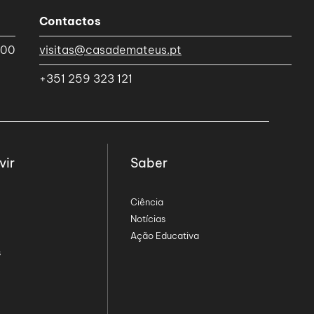
Contactos
h00
visitas@casademateus.pt
+351 259 323 121
vir
Saber
Ciência
Notícias
Ação Educativa
s