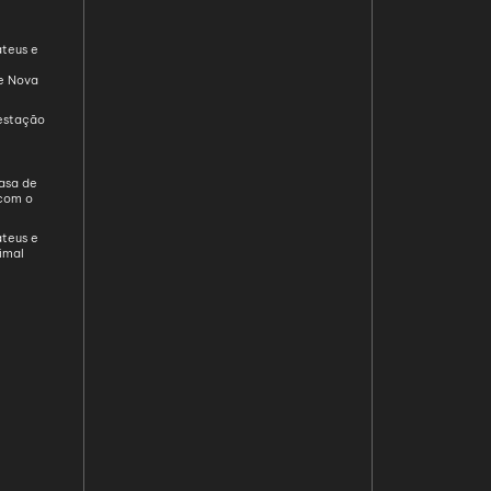
teus e
de Nova
restação
asa de
com o
e
teus e
imal