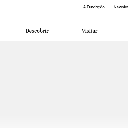
A Fundação
Newslet
Descobrir
Visitar
Projetos e Programas
Visitas
Edições Literárias
Provas de Vinhos
A Casa de Mateus
Serviços Especiais
Arquivo e Biblioteca
Como Chegar
Áudio-Guias
Contactos & Sugestões