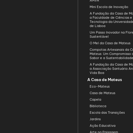
AMVR
Mini Escola de Inovação
A Fundação da Casa de Ma
a Faculdade de Ciências e
Tecnologia da Universida
de Lisboa
Um Passo Inovador na Flo
Sustentável
O Mel da Casa de Mateus
Compotas Artesanais da C
Mateus: Um Compromisso 
Sabor e a Sustentabilidad
A Fundação da Casa de Ma
a Associação Santuário An
Vida Boa
A Casa de Mateus
Eco-Mateus
Casa de Mateus
Capela
Biblioteca
Escola das Transições
Jardins
Ação Educativa
Arte na Paisagem