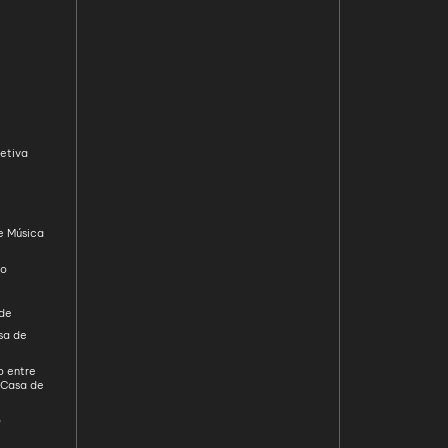
etiva
e Música
ão
ade
sa de
o entre
 Casa de
D