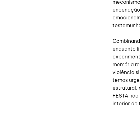
mecanismos
encenação 
emocionalm
testemunha 
Combinando
enquanto l
experiment
memória rep
violência 
temas urge
estrutural,
FESTA não 
interior do