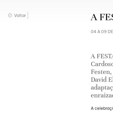
A FE
Voltar
04 A 09 D
A FESTA
Cardoso
Festen,
David E
adaptaç
enraiza
A celebraçã