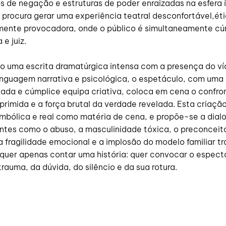
 de negação e estruturas de poder enraizadas na esfera í
procura gerar uma experiência teatral desconfortável,éti
ente provocadora, onde o público é simultaneamente cú
e juiz.
 uma escrita dramatúrgica intensa com a presença do v
inguagem narrativa e psicológica, o espetáculo, com uma
ada e cúmplice equipa criativa, coloca em cena o confron
rimida e a força brutal da verdade revelada. Esta criaçã
simbólica e real como matéria de cena, e propõe-se a dia
ntes como o abuso, a masculinidade tóxica, o preconceit
 a fragilidade emocional e a implosão do modelo familiar tr
quer apenas contar uma história: quer convocar o espect
 trauma, da dúvida, do silêncio e da sua rotura.