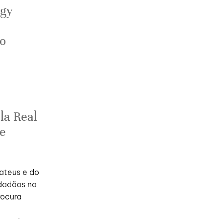
ogy
 o
a Real
e
ateus e do
dadãos na
rocura