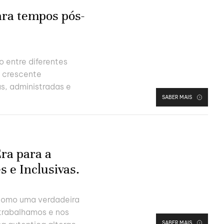
ara tempos pós-
 entre diferentes
a crescente
s, administradas e
SABER MAIS
ra para a
s e Inclusivas.
como uma verdadeira
trabalhamos e nos
SABER MAIS