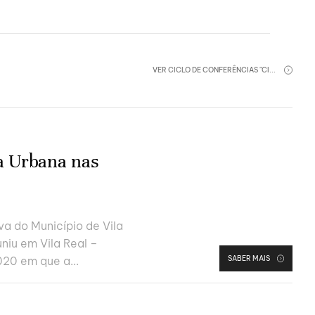
VER‏‏‎ ‎
CICLO DE CONFERÊNCIAS "CI...
a Urbana nas
a do Município de Vila
niu em Vila Real –
SABER MAIS
20 em que a...