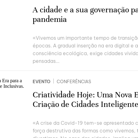
A cidade e a sua governação p
pandemia
«Vivemos um importante tempo de transição
épocas. A gradual inserção na era digital e 
consciência ecológica, exige cidades vivida
pensadas...
|
EVENTO
CONFERÊNCIAS
Criatividade Hoje: Uma Nova E
Criação de Cidades Inteligente
«A crise da Covid-19 tem-se apresentado 
força destrutiva das formas como vivemos, 