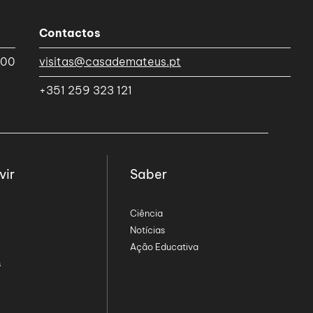
Contactos
h00
visitas@casademateus.pt
+351 259 323 121
vir
Saber
Ciência
Notícias
Ação Educativa
s