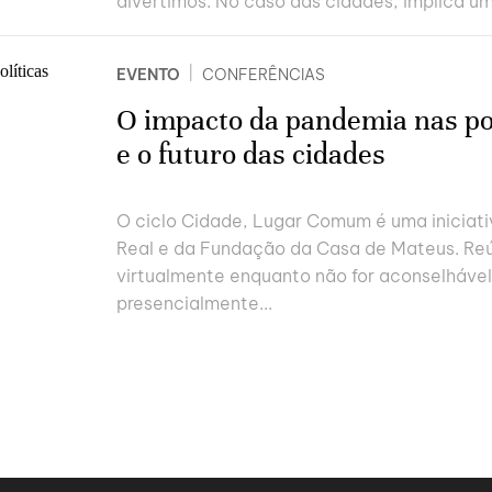
divertimos. No caso das cidades, implica um
|
EVENTO
CONFERÊNCIAS
O impacto da pandemia nas po
e o futuro das cidades
O ciclo Cidade, Lugar Comum é uma iniciativ
Real e da Fundação da Casa de Mateus. Reú
virtualmente enquanto não for aconselhável 
presencialmente...