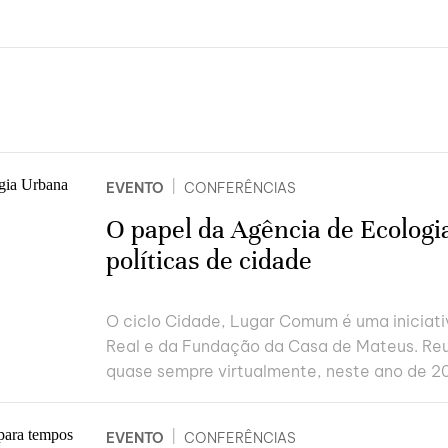
|
EVENTO
CONFERÊNCIAS
O papel da Agência de Ecologi
políticas de cidade
O ciclo Cidade, Lugar Comum é uma iniciativ
Real e da Fundação da Casa de Mateus. Reu
quase sempre virtualmente, neste ano de 20
|
EVENTO
CONFERÊNCIAS