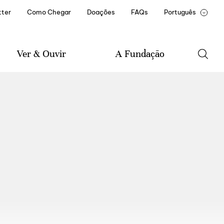
ter
Como Chegar
Doações
FAQs
Português
English
François
Ver & Ouvir
A Fundação
Agenda
A Fundação
Música
Historial da Fundação
Literatura
Missão e Estatuto
Artes Visuais
Documentos e Relatórios
Amigo(a) Casa de Mateus
Parceiros Institucionais
Recrutamento e
Formação