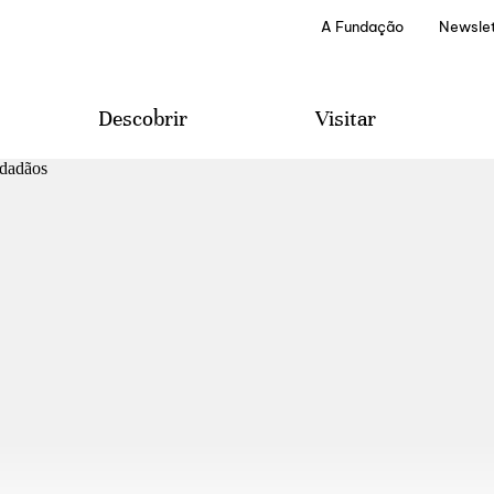
A Fundação
Newslet
Descobrir
Visitar
Projetos e Programas
Visitas
Edições Literárias
Provas de Vinhos
A Casa de Mateus
Serviços Especiais
Arquivo e Biblioteca
Como Chegar
Áudio-Guias
Contactos & Sugestões