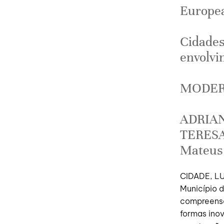
Europea
Cidades
envolvi
MODE
ADRIAN
TERESA
Mateus
CIDADE, LU
Município d
compreensã
formas inov