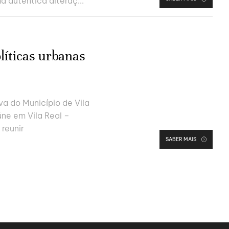
a autentica alteraç...
líticas urbanas
a do Município de Vila
ne em Vila Real –
reunir
SABER MAIS