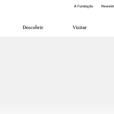
A Fundação
Newslet
Descobrir
Visitar
Projetos e Programas
Visitas
Edições Literárias
Provas de Vinhos
A Casa de Mateus
Serviços Especiais
Arquivo e Biblioteca
Como Chegar
Áudio-Guias
Contactos & Sugestões