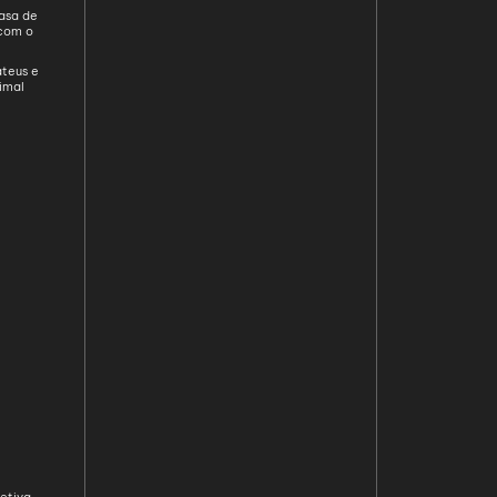
asa de
com o
e
teus e
imal