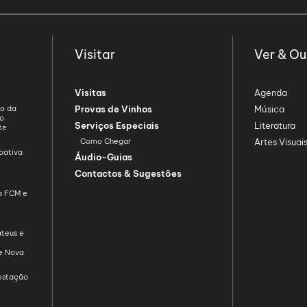
Visitar
Ver & Ou
Visitas
Agenda
ão da
Provas de Vinhos
Música
ão
Serviços Especiais
Literatura
te
Como Chegar
Artes Visuai
oativa
Áudio-Guias
Contactos & Sugestões
da FCM e
teus e
de Nova
restação