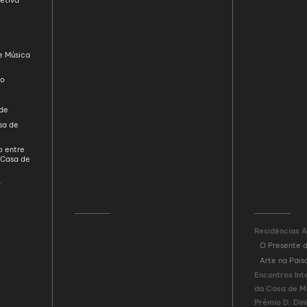
etiva
e Música
ão
ade
sa de
o entre
 Casa de
D
Residências A
O Presente 
Arte na Pai
Encontros Int
da Casa de M
Prémio D. Din