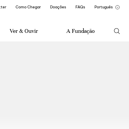
ter
Como Chegar
Doações
FAQs
Português
English
François
Ver & Ouvir
A Fundação
Agenda
A Fundação
Música
Historial da Fundação
Literatura
Missão e Estatuto
Artes Visuais
Documentos e Relatórios
Amigo(a) Casa de Mateus
Parceiros Institucionais
Recrutamento e
Formação