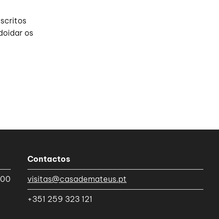
scritos
doidar os
Contactos
h00
visitas@casademateus.pt
+351 259 323 121