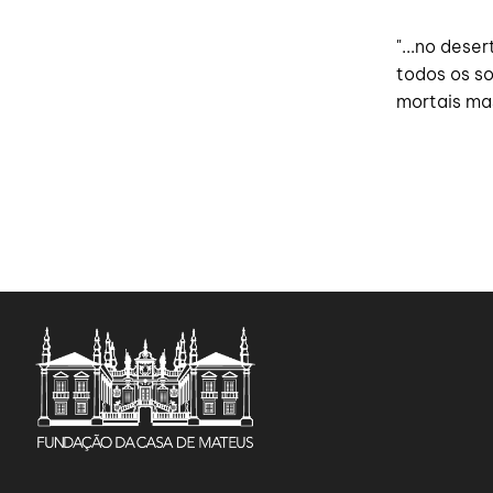
"...no dese
todos os s
mortais mas