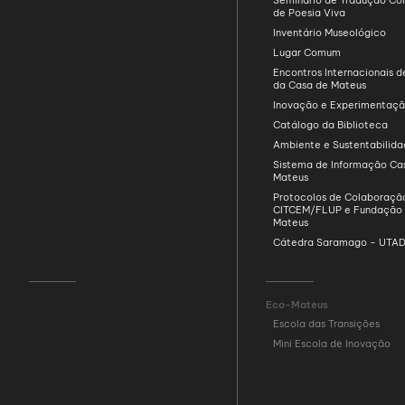
Seminário de Tradução Col
de Poesia Viva
Inventário Museológico
Lugar Comum
Encontros Internacionais d
da Casa de Mateus
Inovação e Experimentaç
Catálogo da Biblioteca
Ambiente e Sustentabilid
Sistema de Informação Ca
Mateus
Protocolos de Colaboraçã
CITCEM/FLUP e Fundação
Mateus
Cátedra Saramago - UTA
Eco-Mateus
Escola das Transições
Mini Escola de Inovação