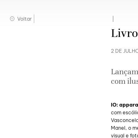
Voltar
|
Livro
2 DE JULHO
Lançame
com ilu
IO: appar
com escólio
Vasconcelo
Manel, o m
visual e fot