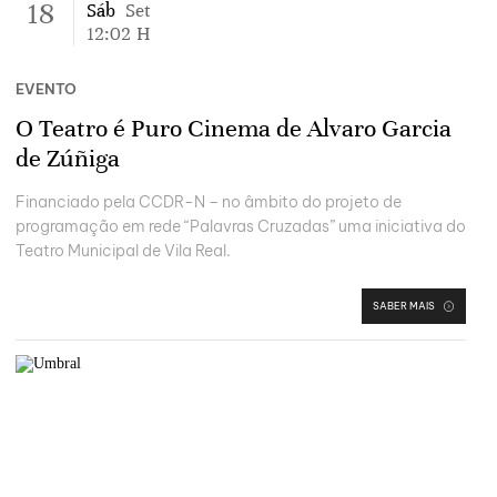
18
Sáb
Set
12:02
H
EVENTO
O Teatro é Puro Cinema de Alvaro Garcia
de Zúñiga
Financiado pela CCDR-N – no âmbito do projeto de
programação em rede “Palavras Cruzadas” uma iniciativa do
Teatro Municipal de Vila Real.
SABER MAIS