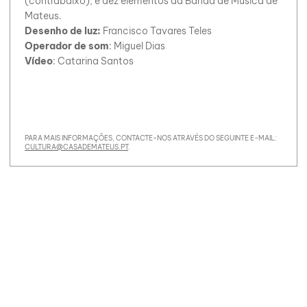
(contrabaixo), e dez elementos da Banda de Música de
Mateus.
Desenho de luz:
Francisco Tavares Teles
Operador de som
: Miguel Dias
Vídeo
: Catarina Santos
PARA MAIS INFORMAÇÕES, CONTACTE-NOS ATRAVÉS DO SEGUINTE E-MAIL:
CULTURA@CASADEMATEUS.PT
.