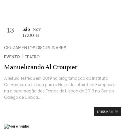
13
Sáb
Nov
17:00
H
CRUZAMENTOS DISCIPLINARES
|
EVENTO
TEATRO
Manuelizando Al Croupier
A leitura estreou em 2019 na programação do Instituto
Cervantes de Lisboa para a Noite da Literatura Europeia e
na programação das Festas de Lisboa de 2019 no Centro
Galego de Lisboa....
SABER MAIS