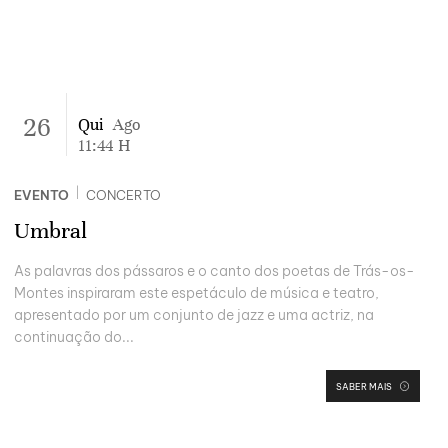
26
Qui
Ago
11:44
H
|
EVENTO
CONCERTO
Umbral
As palavras dos pássaros e o canto dos poetas de Trás-os-
Montes inspiraram este espetáculo de música e teatro,
apresentado por um conjunto de jazz e uma actriz, na
continuação do...
SABER MAIS