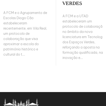
VERDES
A FCM e o Agrupamento de
A FCM e a UTAD
Escolas Diogo Cão
estabeleceram um
estabeleceram
protocolo de colaboração
recentemente, em Vila Real,
no âmbito da nova
um protocolo de
licenciatura em Tecnologia
colaboração que visa
dos Espaços Verdes,
aproximar a escola do
reforçando a aposta na
património histórico e
formação qualificada, na
cultural do t...
inovação e...