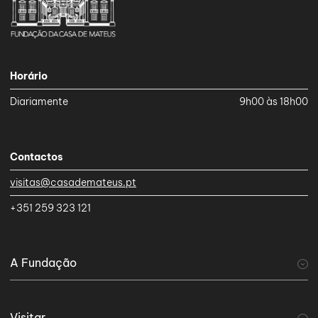
Horário
Diariamente
9h00 às 18h00
Contactos
visitas@casademateus.pt
+351 259 323 121
A Fundação
A Fundação
Descobrir
Historial da Fundação
Visitar