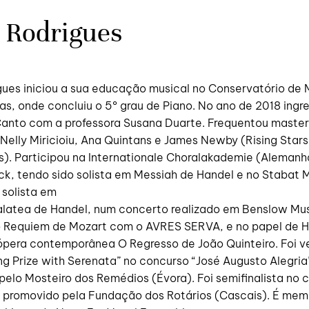
s Rodrigues
gues iniciou a sua educação musical no Conservatório de 
as, onde concluiu o 5º grau de Piano. No ano de 2018 ingr
Canto com a professora Susana Duarte. Frequentou master
elly Miricioiu, Ana Quintans e James Newby (Rising Stars
). Participou na Internationale Choralakademie (Alemanha
ck, tendo sido solista em Messiah de Handel e no Stabat 
 solista em
alatea de Handel, num concerto realizado em Benslow Mu
no Requiem de Mozart com o AVRES SERVA, e no papel de 
 ópera contemporânea O Regresso de João Quinteiro. Foi 
g Prize with Serenata” no concurso “José Augusto Alegria
elo Mosteiro dos Remédios (Évora). Foi semifinalista no 
co promovido pela Fundação dos Rotários (Cascais). É mem