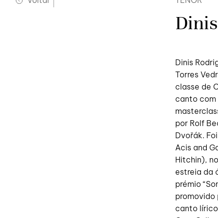
Voltar
TENOR
Dini
Dinis Rodri
Torres Vedr
classe de 
canto com N
masterclass
por Rolf Be
Dvořák. Foi
Acis and G
Hitchin), 
estreia da
prémio “Son
promovido p
canto líri