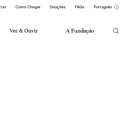
ter
Como Chegar
Doações
FAQs
Português
English
François
Ver & Ouvir
A Fundação
Agenda
A Fundação
Música
Historial da Fundação
Literatura
Missão e Estatuto
Artes Visuais
Documentos e Relatórios
Amigo(a) Casa de Mateus
Parceiros Institucionais
Recrutamento e
Formação