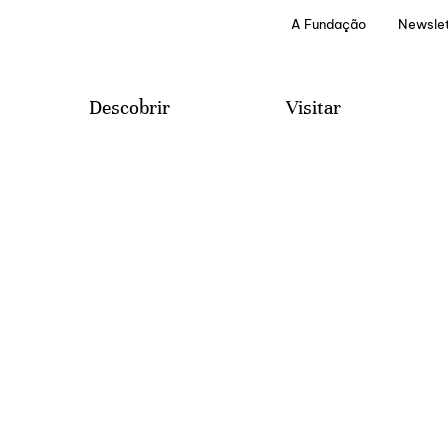
A Fundação
Newslet
Descobrir
Visitar
Projetos e Programas
Visitas
Edições Literárias
Provas de Vinhos
A Casa de Mateus
Serviços Especiais
Arquivo e Biblioteca
Como Chegar
Áudio-Guias
Contactos & Sugestões