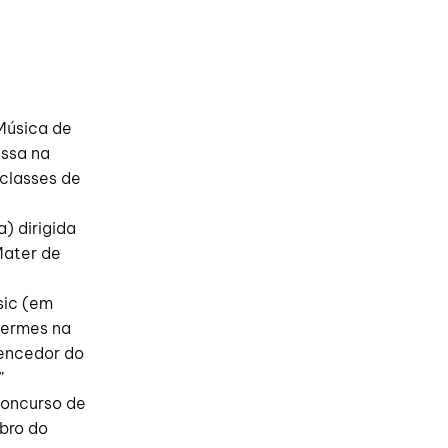
Música de
essa na
classes de
) dirigida
Mater de
sic (em
Hermes na
vencedor do
”
concurso de
bro do