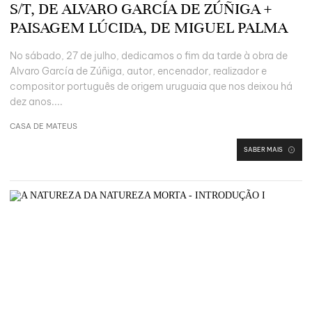
S/T, DE ALVARO GARCÍA DE ZÚÑIGA +
PAISAGEM LÚCIDA, DE MIGUEL PALMA
No sábado, 27 de julho, dedicamos o fim da tarde à obra de
Alvaro García de Zúñiga, autor, encenador, realizador e
compositor português de origem uruguaia que nos deixou há
dez anos....
CASA DE MATEUS
SABER MAIS