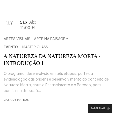
27
Sáb
Abr
11:00
H
ARTES VISUAIS
|
ARTE NA PAISAGEM
|
EVENTO
MASTER CLASS
A NATUREZA DA NATUREZA MORTA -
INTRODUÇÃO I
O programa, desenvolvido em três etapas, parte da
evidenciação das origens e desenvolvimento do conceito de
Natureza Morta, entre o Renascimento e o Barroco, para
confluir na discussã...
CASA DE MATEUS
SABER MAIS