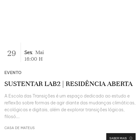
29
Sex
Mai
16:00
H
EVENTO
SUSTENTAR LAB2 | RESIDÊNCIA ABERTA
A Escola das Transições é um espaço dedicado ao estudo e
reflexão sobre formas de agir diante das mudanças climáticas,
ecológicas e digitais, além de explorar transições lógicas,
filosó...
CASA DE MATEUS
SABER MAIS