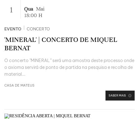
1
Qua
Mai
18:00
H
|
EVENTO
CONCERTO
'MINERAL' | CONCERTO DE MIQUEL
BERNAT
O concerto "MINERAL” será uma amostra deste processo onde
o axioma
servirá de ponto de partida na pesquisa e recolha de
material...
CASA DE MATEUS
SABER MAIS