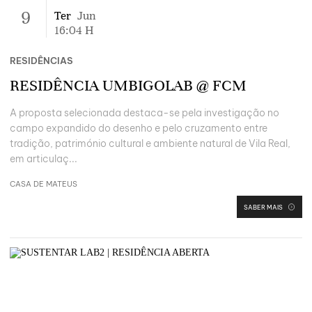
9
Ter
Jun
16:04
H
RESIDÊNCIAS
RESIDÊNCIA UMBIGOLAB @ FCM
A proposta selecionada destaca-se pela investigação no
campo expandido do desenho e pelo cruzamento entre
tradição, património cultural e ambiente natural de Vila Real,
em articulaç...
CASA DE MATEUS
SABER MAIS