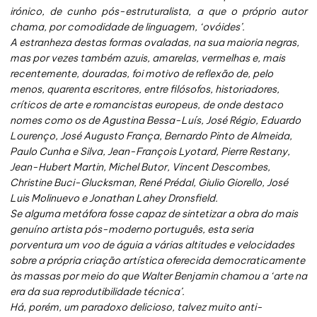
irónico, de cunho pós-estruturalista, a que o próprio autor
chama, por comodidade de linguagem, ‘ovóides’.
A estranheza destas formas ovaladas, na sua maioria negras,
mas por vezes também azuis, amarelas, vermelhas e, mais
recentemente, douradas, foi motivo de reflexão de, pelo
menos, quarenta escritores, entre filósofos, historiadores,
críticos de arte e romancistas europeus, de onde destaco
nomes como os de Agustina Bessa-Luís, José Régio, Eduardo
Lourenço, José Augusto França, Bernardo Pinto de Almeida,
Paulo Cunha e Silva, Jean-François Lyotard, Pierre Restany,
Jean-Hubert Martin, Michel Butor, Vincent Descombes,
Christine Buci-Glucksman, René Prédal, Giulio Giorello, José
Luis Molinuevo e Jonathan Lahey Dronsfield.
Se alguma metáfora fosse capaz de sintetizar a obra do mais
genuíno artista pós-moderno português, esta seria
porventura um voo de águia a várias altitudes e velocidades
sobre a própria criação artística oferecida democraticamente
às massas por meio do que Walter Benjamin chamou a ‘arte na
era da sua reprodutibilidade técnica’.
Há, porém, um paradoxo delicioso, talvez muito anti-