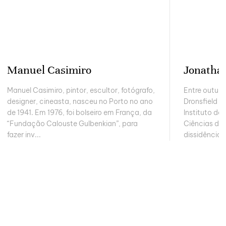
Manuel Casimiro
Jonathan
Manuel Casimiro, pintor, escultor, fotógrafo,
Entre outub
designer, cineasta, nasceu no Porto no ano
Dronsfield f
de 1941. Em 1976, foi bolseiro em França, da
Instituto de
“Fundação Calouste Gulbenkian”, para
Ciências de 
fazer inv...
dissidência 