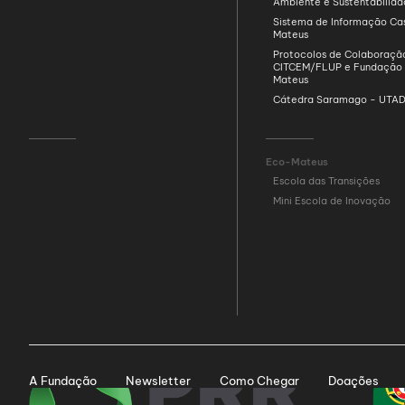
Ambiente e Sustentabilid
Sistema de Informação Ca
Mateus
Protocolos de Colaboraçã
CITCEM/FLUP e Fundação
Mateus
Cátedra Saramago - UTA
Eco-Mateus
Escola das Transições
Mini Escola de Inovação
A Fundação
Newsletter
Como Chegar
Doações