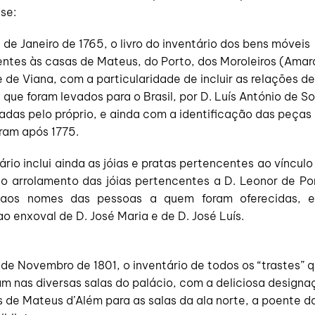
se:
 de Janeiro de 1765, o livro do inventário dos bens móveis
ntes às casas de Mateus, do Porto, dos Moroleiros (Amar
 de Viana, com a particularidade de incluir as relações d
 que foram levados para o Brasil, por D. Luís António de S
adas pelo próprio, e ainda com a identificação das peças
ram após 1775.
ário inclui ainda as jóias e pratas pertencentes ao víncul
 arrolamento das jóias pertencentes a D. Leonor de Po
a aos nomes das pessoas a quem foram oferecidas, e 
ao enxoval de D. José Maria e de D. José Luís.
 de Novembro de 1801, o inventário de todos os “trastes” 
m nas diversas salas do palácio, com a deliciosa designa
s de Mateus d’Além para as salas da ala norte, a poente d