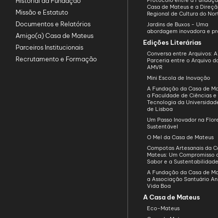
Historial da Fundação
Protocolo entre a Fundaç
Casa de Mateus e a Direç
Missão e Estatuto
Regional de Cultura do Nor
Documentos e Relatórios
Jardins de Buxos - Uma
abordagem inovadora e pr
Amigo(a) Casa de Mateus
Edições Literárias
Parceiros Institucionais
Conversa entre Arquivos: A
Recrutamento e Formação
Parceria entre o Arquivo 
AMVR
Mini Escola de Inovação
A Fundação da Casa de Ma
a Faculdade de Ciências e
Tecnologia da Universida
de Lisboa
Um Passo Inovador na Flo
Sustentável
O Mel da Casa de Mateus
Compotas Artesanais da C
Mateus: Um Compromisso 
Sabor e a Sustentabilidad
A Fundação da Casa de Ma
a Associação Santuário An
Vida Boa
A Casa de Mateus
Eco-Mateus