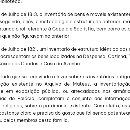
iblioteca.
 de Julho de 1813, o inventário de bens e móveis existente
 seguindo, aliás, a metodologia e estrutura do anterior, m
tando o rol referente à Capela e Sacristia, bem como os 
 que não figuravam no anterior.
de Julho de 1821, um inventário de estrutura idêntica aos 
 acrescentam os bens localizados na Despensa, Cozinha, T
aixo dos Criados e Casa da Azanha.
tudo que se tem vindo a fazer sobre os inventários antig
ção existente no Arquivo de Mateus, a inventariaçã
te em exposição pública, ou arrecadados nos armário
ias do Palácio, completam o conjunto das informaçõ
 coligidas, sobre o património existente. Com efeito, es
bastante clara e precisa do gosto que foi sendo patentea
, pelos membros desta família.