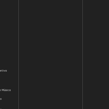
etiva
e Música
ão