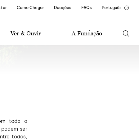
ter
Como Chegar
Doações
FAQs
Português
English
François
Ver & Ouvir
A Fundação
Agenda
A Fundação
Música
Historial da Fundação
Literatura
Missão e Estatuto
Artes Visuais
Documentos e Relatórios
Amigo(a) Casa de Mateus
Parceiros Institucionais
Recrutamento e
Formação
com toda a
e podem ser
ntre todos,