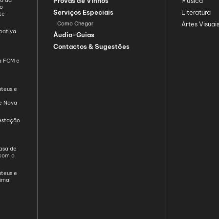
ão da
Provas de Vinhos
Música
ão
Serviços Especiais
Literatura
te
Como Chegar
Artes Visuai
oativa
Áudio-Guias
Contactos & Sugestões
da FCM e
teus e
de Nova
restação
asa de
com o
e
teus e
imal