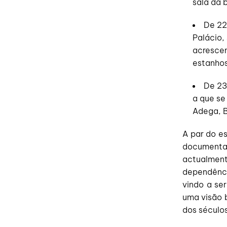
sala da b
De 22
Palácio,
acrescen
estanhos
De 23 
a que se
Adega, B
A par do es
documenta
actualmen
dependênc
vindo a ser
uma visão 
dos séculos