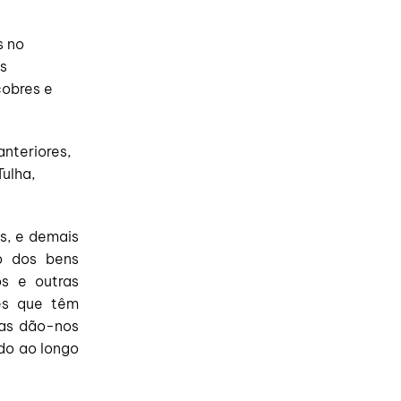
s no
as
cobres e
anteriores,
ulha,
os, e demais
o dos bens
s e outras
es que têm
tas dão-nos
do ao longo