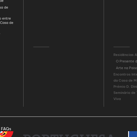
ade
sa de
o entre
 Casa de
D
Residências A
O Presente 
Arte na Pai
Encontros Int
da Casa de M
Prémio D. Din
Seminário de
Viva
FAQs