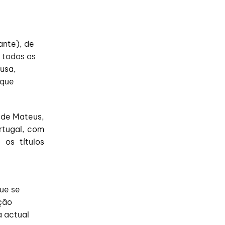
ante), de
e todos os
ousa,
 que
o de Mateus,
rtugal, com
os títulos
que se
ção
a actual