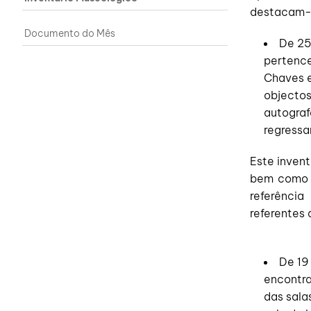
destacam-
Documento do Mês
De 25
pertence
Chaves e
objectos
autograf
regressa
Este invent
bem como o
referênci
referentes 
De 19
encontra
das sala