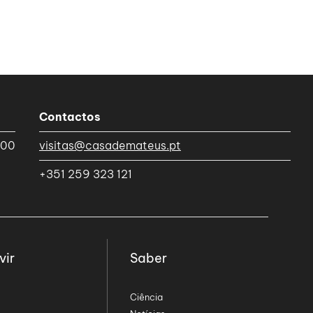
Contactos
h00
visitas@casademateus.pt
+351 259 323 121
vir
Saber
Ciência