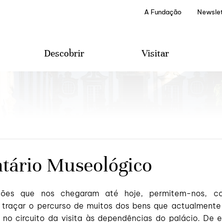
A Fundação
Newslet
Descobrir
Visitar
Projetos e Programas
Visitas
Edições Literárias
Provas de Vinhos
A Casa de Mateus
Serviços Especiais
Arquivo e Biblioteca
Como Chegar
Áudio-Guias
Contactos & Sugestões
ntário Museológico
ções que nos chegaram até hoje, permitem-nos, 
 traçar o percurso de muitos dos bens que actualment
 no circuito da visita às dependências do palácio. De e