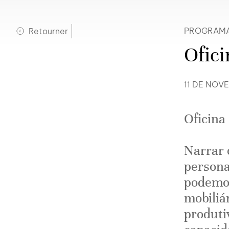
Retourner
PROGRAM
Ofici
11 DE NOV
Oficina
Narrar 
persona
podemos
mobiliár
produti