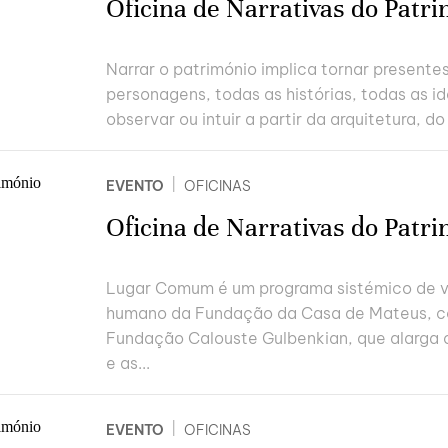
Oficina de Narrativas do Patr
Narrar o património implica tornar presente
personagens, todas as histórias, todas as 
observar ou intuir a partir da arquitetura, do 
|
EVENTO
OFICINAS
Oficina de Narrativas do Patr
Lugar Comum é um programa sistémico de va
humano da Fundação da Casa de Mateus, c
Fundação Calouste Gulbenkian, que alarga 
e as...
|
EVENTO
OFICINAS