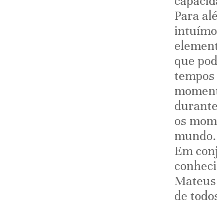
capacida
Para al
intuímo
element
que pod
tempos 
momento
durante
os mome
mundo.
Em conj
conheci
Mateus 
de todos