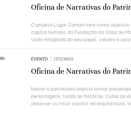
Oficina de Narrativas do Patr
O projeto Lugar Comum tem como objetivo 
capital humano da Fundação da Casa de Ma
visão integrada do seu papel, valores e opor
|
EVENTO
OFICINAS
Oficina de Narrativas do Patr
Narrar o património implica tornar presente
personagens, todas as histórias, todas as 
observar ou intuir a partir da arquitectura, d