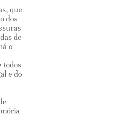
as, que
o dos
issuras
adas de
há o
e todos
al e do
de
emória