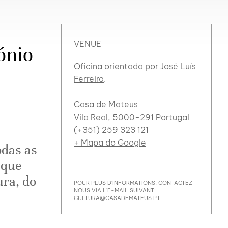
VENUE
ónio
Oficina orientada por
José Luís
Ferreira
.
Casa de Mateus
Vila Real, 5000-291 Portugal
(+351) 259 323 121
+ Mapa do Google
odas as
 que
ura, do
POUR PLUS D'INFORMATIONS, CONTACTEZ-
NOUS VIA L'E-MAIL SUIVANT:
CULTURA@CASADEMATEUS.PT