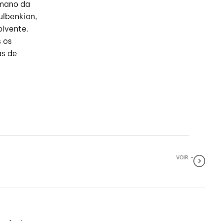
umano da
lbenkian,
olvente.
 os
as de
VOIR ‎
-
OFI