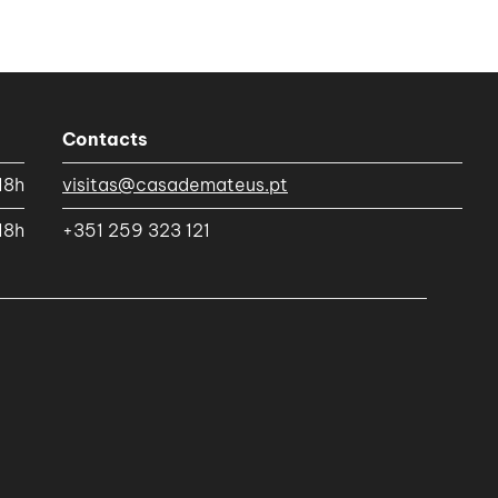
Contacts
18h
visitas@casademateus.pt
18h
+351 259 323 121