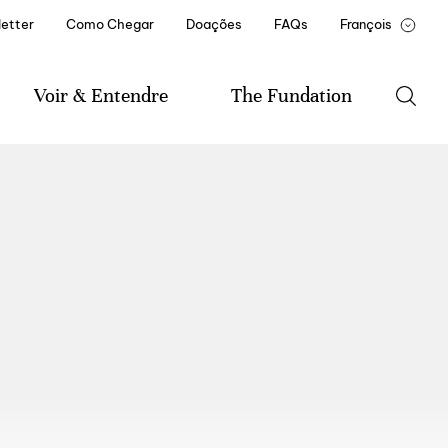
etter
Como Chegar
Doações
FAQs
François
Portugês
English
Voir & Entendre
The Fundation
Agenda
A Fundação
Música
Historial da Fundação
Literatura
Mission et statuts
Artes Visuais
Documentos e Relatórios
Amigo(a) Casa de Mateus
Parceiros Institucionais
Recrutamento e
Formação