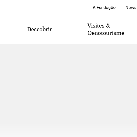
A Fundação
Newsl
Visites &
Descobrir
Oenotourisme
visiter
Tourisme viticole
Serviços Especiais