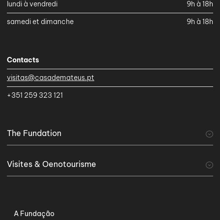
lundi à vendredi
9h à 18h
samedi et dimanche
9h à 18h
Contacts
visitas@casademateus.pt
+351 259 323 121
The Fundation
A Fundação
Visites & Oenotourisme
visiter
Tourisme viticole
Serviços Especiais
A Fundação