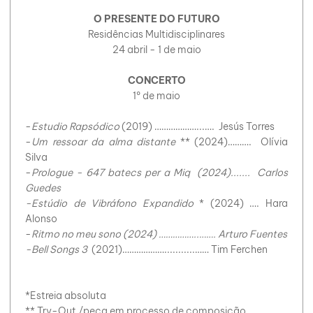
O PRESENTE DO FUTURO
Residências Multidisciplinares
24 abril - 1 de maio
CONCERTO
1º de maio
-
Estudio Rapsódico
(2019) ………………...…. Jesús Torres
-
Um ressoar da alma distante
** (2024)………. Olívia
Silva
-
Prologue - 647 batecs per a Miq (2024)....... Carlos
Guedes
-Estúdio de Vibráfono Expandido
* (2024) …. Hara
Alonso
-
Ritmo no meu sono (2024) ……………..……. Arturo Fuentes
-Bell Songs 3
(2021)………………...........…… Tim Ferchen
*Estreia absoluta
** Try-Out /peça em processo de composição