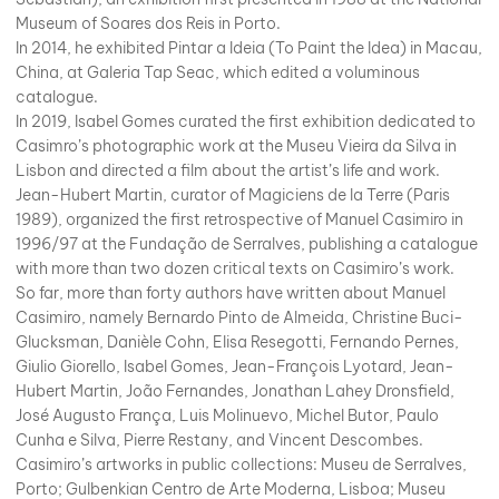
Museum of Soares dos Reis in Porto.
In 2014, he exhibited Pintar a Ideia (To Paint the Idea) in Macau,
China, at Galeria Tap Seac, which edited a voluminous
catalogue.
In 2019, Isabel Gomes curated the first exhibition dedicated to
Casimro’s photographic work at the Museu Vieira da Silva in
Lisbon and directed a film about the artist’s life and work.
Jean-Hubert Martin, curator of Magiciens de la Terre (Paris
1989), organized the first retrospective of Manuel Casimiro in
1996/97 at the Fundação de Serralves, publishing a catalogue
with more than two dozen critical texts on Casimiro’s work.
So far, more than forty authors have written about Manuel
Casimiro, namely Bernardo Pinto de Almeida, Christine Buci-
Glucksman, Danièle Cohn, Elisa Resegotti, Fernando Pernes,
Giulio Giorello, Isabel Gomes, Jean-François Lyotard, Jean-
Hubert Martin, João Fernandes, Jonathan Lahey Dronsfield,
José Augusto França, Luis Molinuevo, Michel Butor, Paulo
Cunha e Silva, Pierre Restany, and Vincent Descombes.
Casimiro’s artworks in public collections: Museu de Serralves,
Porto; Gulbenkian Centro de Arte Moderna, Lisboa; Museu