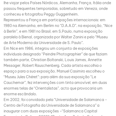
lhe viajar pelos Países Nórdicos, Alemanha, França, Itália onde
passou frequentes temporadas, sobretudo em Veneza, onde
conheceu e fotografou Peggy Guggenheim.
Representou a França em participações internacionais: em
1980 na Alemanha, em Berlim no “D.A.A.D”. na exposição, “Nice
à Berlin”, e em 1981 no Brasil, em S.Paulo, numa exposição
paralela à Bienal, organizada por Walter Zanini e pelo “Museu
de Arte Moderna da Universidade de S. Paulo”.
Em Nice em 1986, integrou um conjunto de exposições
individuais designado “Peindre Photographier” de que faziam
também parte, Christian Boltanski, Louis James, Annette
Messager, Robert Rauschenberg. Cada artista escolhia o
espaço para a sua exposição. Manuel Casimiro escolheu o
“Museu Jules Chéret”: para além da sua exposição “Le
Cauchemar”, fez intervenções com tinta amovível, em duas
enormes telas de “Orientalistas”, acto que provocaria um
enorme escândalo.
Em 2002, foi convidado pela “Universidade de Salamanca -
Centro de Fotografia da Universidade de Salamanca” a
inaugurar com duas exposições –“Salamanca Capital