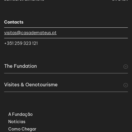
Contacts
visitas@casademateus.pt
+351 259 323 121
The Fundation
A Fundação
Visites & Oenotourisme
visiter
Tourisme viticole
Serviços Especiais
A Fundação
Notícias
Como Chegar