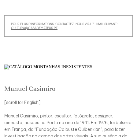
POUR PLUS D'INFORMATIONS, CONTACTEZ-NOUS VIA L'E-MAIL SUIVANT:
CULTURA@CASADEMATEUS.PT
Manuel Casimiro
[scroll for English]
Manuel Casimiro, pintor, escultor, fotógrafo, designer,
cineasta, nasceu no Porto no ano de 1941. Em 1976, foi bolseiro
em França, da “Fundação Calouste Gulbenkian”, para fazer
investigação no campo das artes visuais. A sua ausência do