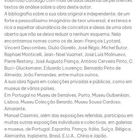
volumoso catálogo com mais de duas dezenas de pertinentes
textos de análise sobre a obra deste autor.
A bibliografia sobre a sua obra original e independente, de um
forte e pessoalíssimo imaginário de teor universal, é extensa e
rica a espelhar abundância de conceitos e ideias de uma obra
aberta que não se deixa reduzir a nenhum esquema. Nela
encontramos nomes como os de Jean-François Lyotard,
Vincent Descombes, Giulio Giorello, José Régio, Michel Butor,
Raphael Monticelli, Jean-Noel Vuarnet, José Luís Molinuevo,
Pierre Restany, José Augusto França, António Cerveira Pinto, C.
Buci-Glucksmann, Eduardo Lourenço, Bernardo Pinto de
Almeida, João Fernandes, entre muitos outros.
A sua obra figura em colecções privadas e públicas, como em
museus de vários países.
Em Portugal no Museu de Serralves, Porto, Museu Gulbenkian,
Lisboa, Museu Colecção Berardo, Museu Sousa Cardoso,
Amarante.
Manuel Casimiro, além das exposições referidas, participou em
muitas outras exposições individuais e colectivas, em galerias
e museus, de Portugal, Espanha, França, Itália, Suíça, Bélgica,
Alemanha, Inglaterra, Brasil, E.U.A., China e Japão.