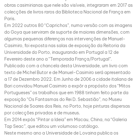
obras casimirianas que nele são visíveis, integraram em 2017 as
colecções de livros raros da Biblioteca Nacional de França em
Paris.
Em 2022 outros 80 “Caprichos”, numa versão com as imagens
do Goya que serviram de suporte de maiores dimensões, com
algumas pequenas diferenças nas intervenções de Manuel-
Casimiro, foi exposta nas salas de exposição da Reitoria da
Universidade do Porto, inaugurando em Portugal a 12 de
Fevereiro deste ano a “Temporada França/Portugal”.
Publicado com a chancela desta Universidade, um livro com
texto de Michel Butor e de Manuel-Casimiro será apresentado
a 17 de Dezembro 2022. Em Junho de 2006 a cidade italiana de
Bari convidou Manuel Casimiro a expôr a propósito dos “Mitos
Portugueses” os trabalhos que em 1988 tinham feito parte da
exposição “Os Fantasmas do Rei D. Sebastião”, no Museu
Nacional de Soares dos Reis, no Porto, hoje pinturas dispersas
por colecções privadas e de museus.
Em 2014 expôs “Pintar a Ideia” em Macau, China, na “Galeria
Tap Seac”, que editou um volumoso catálogo.
Neste mesmo ano a Universidade de Lovaina publica os