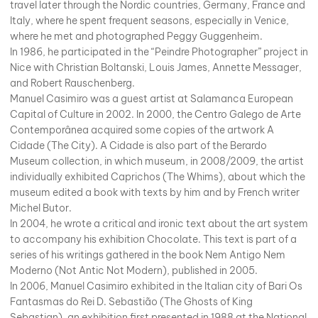
travel later through the Nordic countries, Germany, France and
Italy, where he spent frequent seasons, especially in Venice,
where he met and photographed Peggy Guggenheim.
In 1986, he participated in the “Peindre Photographer” project in
Nice with Christian Boltanski, Louis James, Annette Messager,
and Robert Rauschenberg.
Manuel Casimiro was a guest artist at Salamanca European
Capital of Culture in 2002. In 2000, the Centro Galego de Arte
Contemporânea acquired some copies of the artwork A
Cidade (The City). A Cidade is also part of the Berardo
Museum collection, in which museum, in 2008/2009, the artist
individually exhibited Caprichos (The Whims), about which the
museum edited a book with texts by him and by French writer
Michel Butor.
In 2004, he wrote a critical and ironic text about the art system
to accompany his exhibition Chocolate. This text is part of a
series of his writings gathered in the book Nem Antigo Nem
Moderno (Not Antic Not Modern), published in 2005.
In 2006, Manuel Casimiro exhibited in the Italian city of Bari Os
Fantasmas do Rei D. Sebastião (The Ghosts of King
Sebastian), an exhibition first presented in 1988 at the National