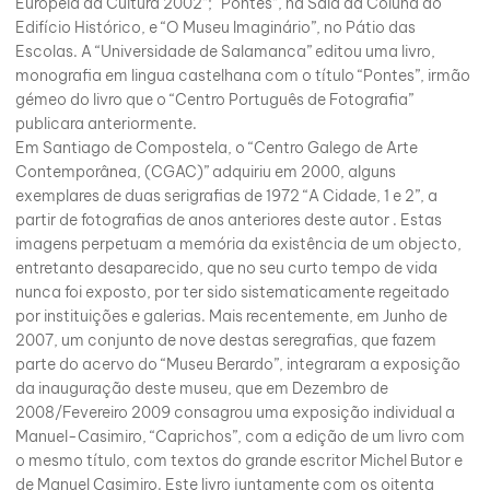
Europeia da Cultura 2002”; “Pontes”, na Sala da Coluna do
Edifício Histórico, e “O Museu Imaginário”, no Pátio das
Escolas. A “Universidade de Salamanca” editou uma livro,
monografia em lingua castelhana com o título “Pontes”, irmão
gémeo do livro que o “Centro Português de Fotografia”
publicara anteriormente.
Em Santiago de Compostela, o “Centro Galego de Arte
Contemporânea, (CGAC)” adquiriu em 2000, alguns
exemplares de duas serigrafias de 1972 “A Cidade, 1 e 2”, a
partir de fotografias de anos anteriores deste autor . Estas
imagens perpetuam a memória da existência de um objecto,
entretanto desaparecido, que no seu curto tempo de vida
nunca foi exposto, por ter sido sistematicamente regeitado
por instituições e galerias. Mais recentemente, em Junho de
2007, um conjunto de nove destas seregrafias, que fazem
parte do acervo do “Museu Berardo”, integraram a exposição
da inauguração deste museu, que em Dezembro de
2008/Fevereiro 2009 consagrou uma exposição individual a
Manuel-Casimiro, “Caprichos”, com a edição de um livro com
o mesmo título, com textos do grande escritor Michel Butor e
de Manuel Casimiro. Este livro juntamente com os oitenta