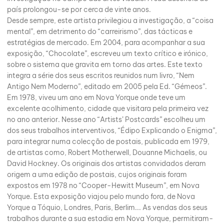
país prolongou-se por cerca de vinte anos.
Desde sempre, este artista privilegiou a investigação, a “coisa
mental”, em detrimento do “carreirismo”, das tácticas e
estratégias de mercado. Em 2004, para acompanhar a sua
exposição, “Chocolate”, escreveu um texto crítico e irónico,
sobre o sistema que gravita em torno das artes. Este texto
integra a série dos seus escritos reunidos num livro, “Nem
Antigo Nem Moderno”, editado em 2005 pela Ed. “Gémeos”.
Em 1978, viveu um ano em Nova Yorque onde teve um
excelente acolhimento, cidade que visitara pela primeira vez
no ano anterior. Nesse ano “Artists’ Postcards” escolheu um
dos seus trabalhos interventivos, “Édipo Explicando o Enigma”,
para integrar numa colecção de postais, publicada em 1979,
de artistas como, Robert Motherwell, Douanne Michaelis, ou
David Hockney. Os originais dos artistas convidados deram
origem a uma edição de postais, cujos originais foram
expostos em 1978 no “Cooper-Hewitt Museum”, em Nova
Yorque. Esta exposição viajou pelo mundo fora, de Nova
Yorque a Tóquio, Londres, Paris, Berlim... As vendas dos seus
trabalhos durante a sua estadia em Nova Yorque, permitiram-