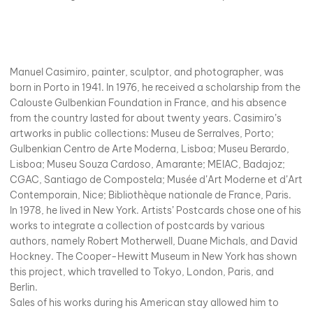
Manuel Casimiro, painter, sculptor, and photographer, was
born in Porto in 1941. In 1976, he received a scholarship from the
Calouste Gulbenkian Foundation in France, and his absence
from the country lasted for about twenty years. Casimiro’s
artworks in public collections: Museu de Serralves, Porto;
Gulbenkian Centro de Arte Moderna, Lisboa; Museu Berardo,
Lisboa; Museu Souza Cardoso, Amarante; MEIAC, Badajoz;
CGAC, Santiago de Compostela; Musée d’Art Moderne et d’Art
Contemporain, Nice; Bibliothèque nationale de France, Paris.
In 1978, he lived in New York. Artists’ Postcards chose one of his
works to integrate a collection of postcards by various
authors, namely Robert Motherwell, Duane Michals, and David
Hockney. The Cooper-Hewitt Museum in New York has shown
this project, which travelled to Tokyo, London, Paris, and
Berlin.
Sales of his works during his American stay allowed him to