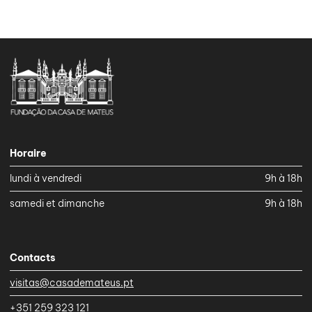
Horaire
lundi à vendredi
9h à 18h
samedi et dimanche
9h à 18h
Contacts
visitas@casademateus.pt
+351 259 323 121