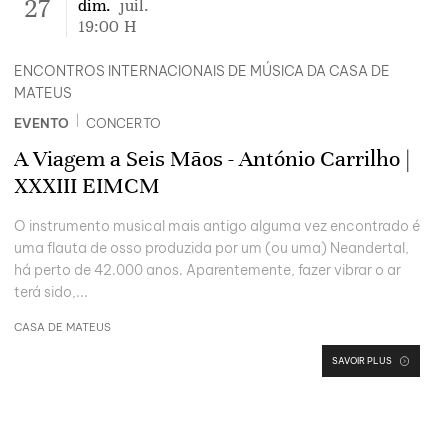
27
dim.
juil.
19:00
H
ENCONTROS INTERNACIONAIS DE MÚSICA DA CASA DE
MATEUS
|
EVENTO
CONCERTO
A Viagem a Seis Mãos - António Carrilho |
XXXIII EIMCM
O instrumento musical mais antigo alguma vez encontrado é
uma flauta de osso produzida por um (ou uma) Neandertal,
há perto de 42.000 anos. Aparentemente, fazer vibrar o ar
terá sido,...
CASA DE MATEUS
SAVOIR PLUS