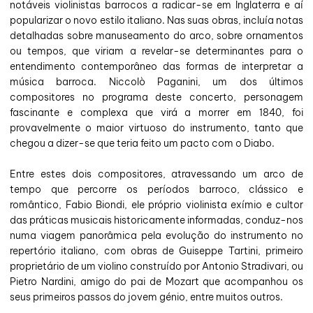
notáveis violinistas barrocos a radicar-se em Inglaterra e aí
popularizar o novo estilo italiano. Nas suas obras, incluía notas
detalhadas sobre manuseamento do arco, sobre ornamentos
ou tempos, que viriam a revelar-se determinantes para o
entendimento contemporâneo das formas de interpretar a
música barroca. Niccolò Paganini, um dos últimos
compositores no programa deste concerto, personagem
fascinante e complexa que virá a morrer em 1840, foi
provavelmente o maior virtuoso do instrumento, tanto que
chegou a dizer-se que teria feito um pacto com o Diabo.
Entre estes dois compositores, atravessando um arco de
tempo que percorre os períodos barroco, clássico e
romântico, Fabio Biondi, ele próprio violinista exímio e cultor
das práticas musicais historicamente informadas, conduz-nos
numa viagem panorâmica pela evolução do instrumento no
repertório italiano, com obras de Guiseppe Tartini, primeiro
proprietário de um violino construído por Antonio Stradivari, ou
Pietro Nardini, amigo do pai de Mozart que acompanhou os
seus primeiros passos do jovem génio, entre muitos outros.