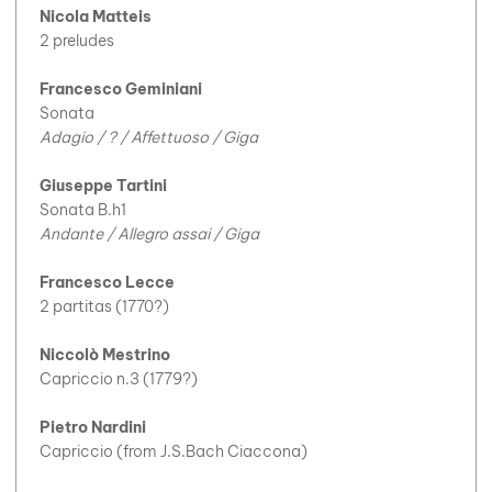
Nicola Matteis
2 preludes
Francesco Geminiani
Sonata
Adagio / ? / Affettuoso / Giga
Giuseppe Tartini
Sonata B.h1
Andante / Allegro assai / Giga
Francesco Lecce
2 partitas (1770?)
Niccolò Mestrino
Capriccio n.3 (1779?)
Pietro Nardini
Capriccio (from J.S.Bach Ciaccona)