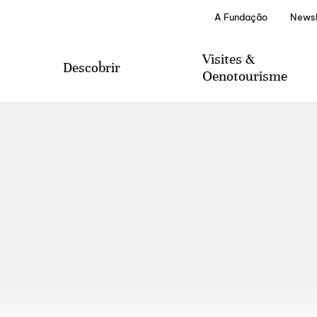
A Fundação
Newsl
Visites &
Descobrir
Oenotourisme
visiter
Tourisme viticole
Serviços Especiais