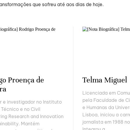
transformações que sofreu até aos dias de hoje.
go Proença de
Telma Miguel
ra
Licenciada em Comu
pela Faculdade de Ci
r e investigador no Instituto
e Humanas da Univer
 Técnico e no Civil
Lisboa, iniciou a carr
ing Research and Innovation
jornalista em 1988 no
ainability. Mantém
Integrou a...