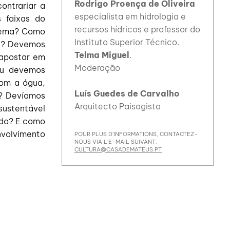
Rodrigo Proença de Oliveira
ontrariar a
especialista em hidrologia e
 faixas do
recursos hídricos e professor do
blema? Como
Instituto Superior Técnico.
al? Devemos
Telma Miguel
.
, apostar em
Moderação
Ou devemos
com a água,
Luís Guedes de Carvalho
a? Devíamos
Arquitecto Paisagista
sustentável
ado? E como
volvimento
POUR PLUS D'INFORMATIONS, CONTACTEZ-
NOUS VIA L'E-MAIL SUIVANT:
CULTURA@CASADEMATEUS.PT