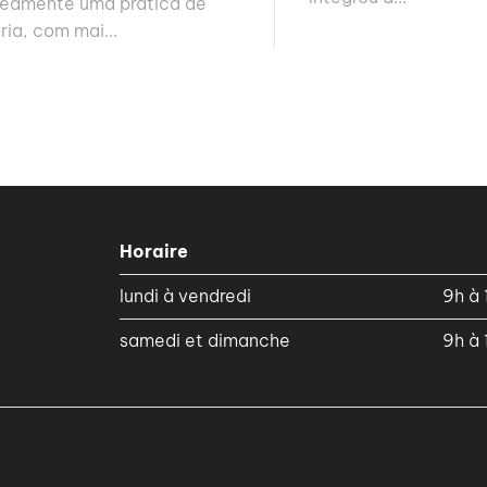
neamente uma prática de
ria, com mai...
Horaire
lundi à vendredi
9h à 
samedi et dimanche
9h à 