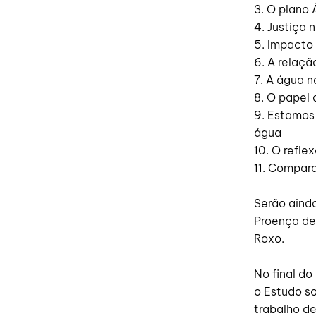
3. O plano
4. Justiça 
5. Impacto 
6. A relaçã
7. A água n
8. O papel
9. Estamos
água
10. O refl
11. Compar
Serão aind
Proença de
Roxo.
No final do
o Estudo s
trabalho d