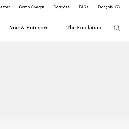
etter
Como Chegar
Doações
FAQs
François
Portugês
English
Voir & Entendre
The Fundation
Agenda
A Fundação
Música
Historial da Fundação
Literatura
Mission et statuts
Artes Visuais
Documentos e Relatórios
Amigo(a) Casa de Mateus
Parceiros Institucionais
Recrutamento e
Formação