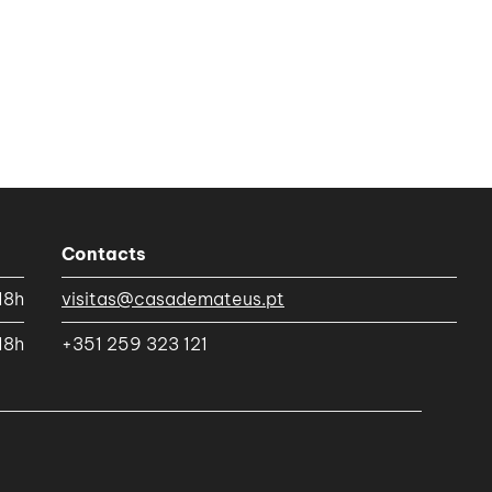
Contacts
18h
visitas@casademateus.pt
18h
+351 259 323 121