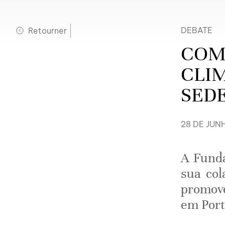
Retourner
DEBATE
COM
CLIM
SED
28 DE JUNH
A Funda
sua co
promove
em Port