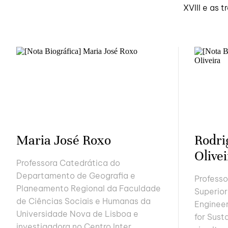
XVIII e as 
Maria José Roxo
Rodri
Olivei
Professora Catedrática do
Departamento de Geografia e
Professo
Planeamento Regional da Faculdade
Superior
de Ciências Sociais e Humanas da
Engineer
Universidade Nova de Lisboa e
for Sust
investigadora no Centro Inter...