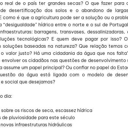
co real de o país ter grandes secas? O que fazer para c
 de desertificação dos solos e o abandono de largas
? E como é que a agricultura pode ser a solução ou o pro
a “desigualdade” hídrica entre o norte e o sul de Portug
infraestruturas: barragens, transvases, dessalinizadoras
oluções tecnológicas? E quem deve pagar por isso? 
 soluções baseadas na natureza? Que relação temos 
o valor justo? Há uma cidadania da água que nos falt
 envolver os cidadãos nas questões de desenvolvimento 
a assume um papel principal? Ou confiar no papel do Est
uestão da água está ligada com o modelo de desen
e social que desejamos?
o dia:
s sobre os riscos de seca, escassez hídrica
 de pluviosidade para este século
 novas infraestruturas hidráulicas