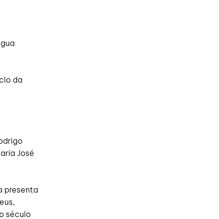
água
clo da
odrigo
aria José
a presenta
eus,
o século