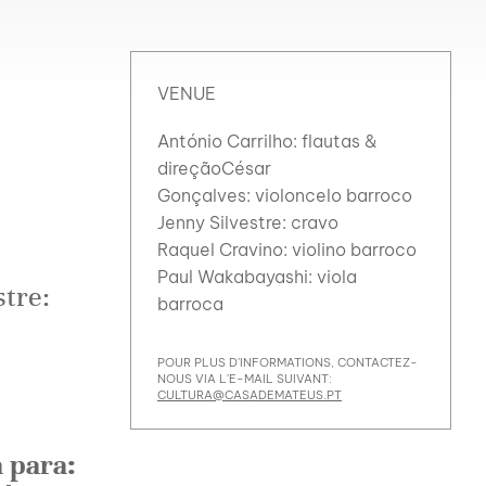
VENUE
António Carrilho: flautas &
direçãoCésar
Gonçalves: violoncelo barroco
Jenny Silvestre: cravo
Raquel Cravino: violino barroco
Paul Wakabayashi: viola
stre:
barroca
POUR PLUS D'INFORMATIONS, CONTACTEZ-
NOUS VIA L'E-MAIL SUIVANT:
CULTURA@CASADEMATEUS.PT
 para: