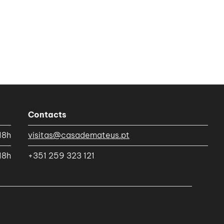
Contacts
18h
visitas@casademateus.pt
18h
+351 259 323 121