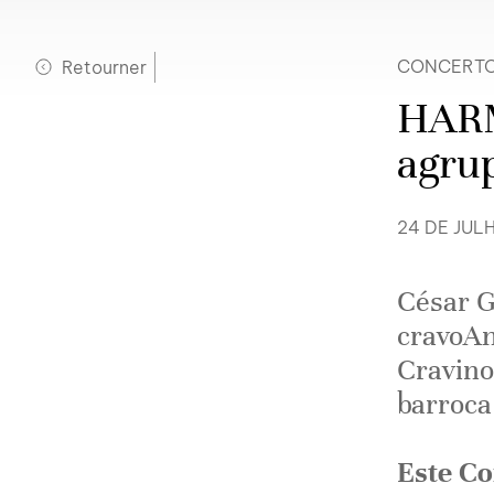
Retourner
CONCERT
HAR
agru
24 DE JUL
César G
cravoAn
Cravino
barroca
Este Co