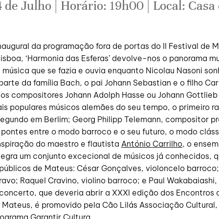
 de Julho | Horário: 19h00 | Local: Casa
augural da programação fora de portas do II Festival de 
Lisboa, ‘Harmonia das Esferas’ devolve-nos o panorama mu
 a música que se fazia e ouvia enquanto Nicolau Nasoni so
arte da família Bach, o pai Johann Sebastian e o filho Carl
os compositores Johann Adolph Hasse ou Johann Gottlieb 
ais populares músicos alemães do seu tempo, o primeiro 
egundo em Berlim; Georg Philipp Telemann, compositor pro
pontes entre o modo barroco e o seu futuro, o modo cláss
nspiração do maestro e flautista
António Carrilho
, o ensem
tegra um conjunto excecional de músicos já conhecidos, 
públicos de Mateus: César Gonçalves, violoncelo barroco;
cravo; Raquel Cravino, violino barroco; e Paul Wakabaiashi, 
 concerto, que deveria abrir a XXXI edição dos Encontros
 Mateus, é promovido pela Cão Lilás Associação Cultural
ograma Garantir Cultura.