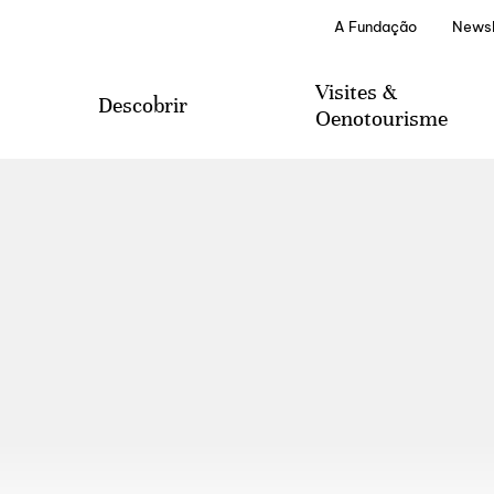
A Fundação
Newsl
Visites &
Descobrir
Oenotourisme
visiter
Tourisme viticole
Serviços Especiais