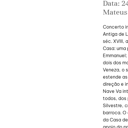
Data: 24
Mateus
Concerto in
Antiga de 
séc. XVIII,
Casa: uma p
Emmanuel; 
dois dos m
Veneza, o s
estende as 
direção e i
Nave Va in
todos, dos 
Silvestre, 
barroca. O
da Casa de
apoio do pr