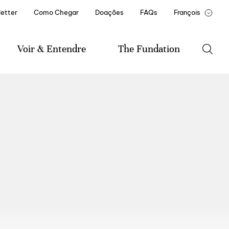
etter
Como Chegar
Doações
FAQs
François
Portugês
English
Voir & Entendre
The Fundation
Agenda
A Fundação
Música
Historial da Fundação
Literatura
Mission et statuts
Artes Visuais
Documentos e Relatórios
Amigo(a) Casa de Mateus
Parceiros Institucionais
Recrutamento e
Formação