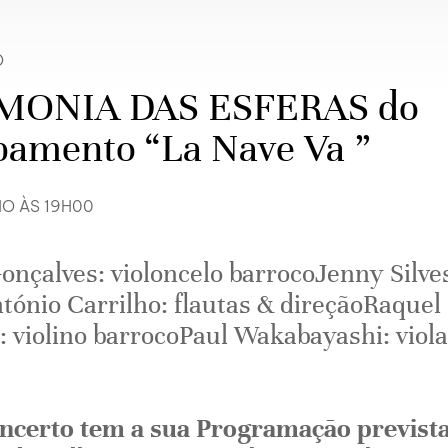
O
MONIA DAS ESFERAS do
pamento “La Nave Va ”
HO ÀS 19H00
onçalves: violoncelo barrocoJenny Silve
tónio Carrilho: flautas & direçãoRaquel
: violino barrocoPaul Wakabayashi: viola
ncerto tem a sua Programação prevista