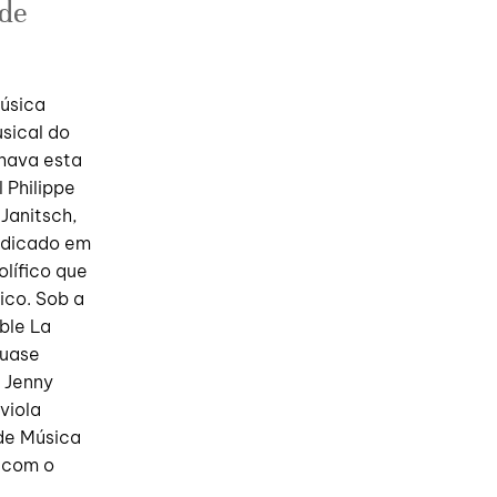
 de
Música
sical do
nhava esta
 Philippe
Janitsch,
radicado em
lífico que
ico. Sob a
ble La
quase
 Jenny
viola
 de Música
, com o