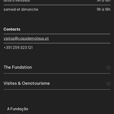
lundi à vendredi
9h à 18h
samedi et dimanche
9h à 18h
Contacts
visitas@casademateus.pt
+351 259 323 121
The Fundation
A Fundação
Visites & Oenotourisme
visiter
Tourisme viticole
Serviços Especiais
A Fundação