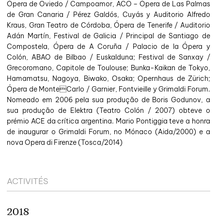
Ópera de Oviedo / Campoamor, ACO – Ópera de Las Palmas
de Gran Canaria / Pérez Galdós, Cuyás y Auditorio Alfredo
Kraus, Gran Teatro de Córdoba, Ópera de Tenerife / Auditorio
Adán Martín, Festival de Galicia / Principal de Santiago de
Compostela, Ópera de A Coruña / Palacio de la Ópera y
Colón, ABAO de Bilbao / Euskalduna; Festival de Sanxay /
Grecoromano, Capitole de Toulouse; Bunka-Kaikan de Tokyo,
Hamamatsu, Nagoya, Biwako, Osaka; Opernhaus de Zürich;
Ópera de MonteCarlo / Garnier, Fontvieille y Grimaldi Forum.
Nomeado em 2006 pela sua produção de Boris Godunov, a
sua produção de Elektra (Teatro Colón / 2007) obteve o
prémio ACE da crítica argentina. Mario Pontiggia teve a honra
de inaugurar o Grimaldi Forum, no Mónaco (Aida/2000) e a
nova Opera di Firenze (Tosca/2014)
ACTIVITÉS
2018