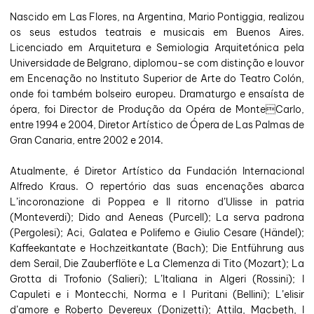
Nascido em Las Flores, na Argentina, Mario Pontiggia, realizou
os seus estudos teatrais e musicais em Buenos Aires.
Licenciado em Arquitetura e Semiologia Arquitetónica pela
Universidade de Belgrano, diplomou-se com distinção e louvor
em Encenação no Instituto Superior de Arte do Teatro Colón,
onde foi também bolseiro europeu. Dramaturgo e ensaísta de
ópera, foi Director de Produção da Opéra de MonteCarlo,
entre 1994 e 2004, Diretor Artístico de Ópera de Las Palmas de
Gran Canaria, entre 2002 e 2014.
Atualmente, é Diretor Artístico da Fundación Internacional
Alfredo Kraus. O repertório das suas encenações abarca
L’incoronazione di Poppea e Il ritorno d’Ulisse in patria
(Monteverdi); Dido and Aeneas (Purcell); La serva padrona
(Pergolesi); Aci, Galatea e Polifemo e Giulio Cesare (Händel);
Kaffeekantate e Hochzeitkantate (Bach); Die Entführung aus
dem Serail, Die Zauberflöte e La Clemenza di Tito (Mozart); La
Grotta di Trofonio (Salieri); L’Italiana in Algeri (Rossini); I
Capuleti e i Montecchi, Norma e I Puritani (Bellini); L’elisir
d’amore e Roberto Devereux (Donizetti); Attila, Macbeth, I