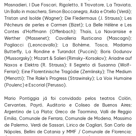
Masnadieri, I Due Foscari, Rigoletto, Il Trovatore, La Traviata,
Un Ballo in maschera, Simon Boccanegra, Aida e Otello (Verdi);
Tristan und Isolde (Wagner); Die Fledermaus (J. Strauss); Les
Pêcheurs de perles e Carmen (Bizet); La Belle Hélène e Les
Contes d’Hoffmann (Offenbach); Thaïs, La Navarraise e
Werther (Massenet); Cavalleria Rusticana (Mascagni);
Pagliacci (Leoncavallo); La Bohème, Tosca, Madama
Butterfly, La Rondine e Turandot (Puccini); Boris Godunov
(Mussorgsky); Mozart & Salieri (Rimsky-Korsakov); Ariadne auf
Naxos e Elektra (R. Strauss); Il Segreto di Susanna (Wolf-
Ferrari); Eine Florentinische Tragödie (Zemlinsky); The Medium
(Menotti); The Rake’s Progress (Strawinsky); La Voix Humaine
(Poulenc) e Escorial (Perusso).
Mario Pontiggia já foi convidado pelos teatros Colón,
Cervantes, Payró, Auditorio e Coliseo de Buenos Aires;
Argentino de La Plata; Greco de Taormina, Valli de Reggio
Emilia, Comunale de Ferrara, Comunale de Modena, Massimo
de Palermo, Verdi de Sassari, Lirico de Cagliari, San Carlo de
Nápoles, Bellini de Catania y MMF / Comunale de Florencia;