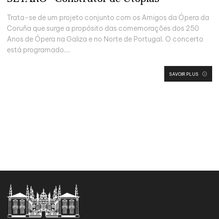
Trata-se de um projeto conjunto com os Amigos da Ópera da
Coruña que surge a propósito das comemorações dos 250
Anos de Ópera na Galiza e no Norte de Portugal. O concerto
está programado...
SAVOIR PLUS