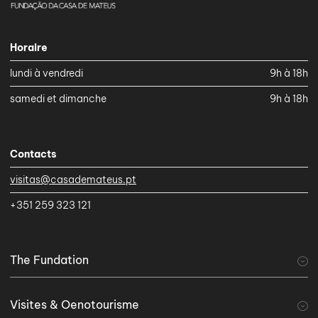
Horaire
lundi à vendredi
9h à 18h
samedi et dimanche
9h à 18h
Contacts
visitas@casademateus.pt
+351 259 323 121
The Fundation
A Fundação
Visites & Oenotourisme