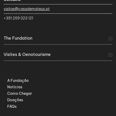
visitas@casademateus.pt
+351 259 323 121
The Fundation
A Fundação
Visites & Oenotourisme
visiter
Tourisme viticole
Serviços Especiais
A Fundação
Notícias
Como Chegar
Doações
FAQs