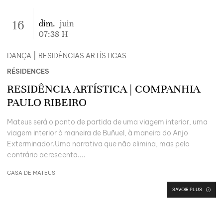
16
dim.
juin
07:38
H
DANÇA
|
RESIDÊNCIAS ARTÍSTICAS
RÉSIDENCES
RESIDÊNCIA ARTÍSTICA | COMPANHIA
PAULO RIBEIRO
Mateus será o ponto de partida de uma viagem interior, uma
viagem interior à maneira de Buñuel, à maneira do Anjo
Exterminador.Uma narrativa que não elimina, mas pelo
contrário acrescenta....
CASA DE MATEUS
SAVOIR PLUS