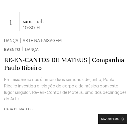
1
sam.
juil.
10:30
H
DANÇA
|
ARTE NA PAISAGEM
|
EVENTO
DANÇA
RE-EN-CANTOS DE MATEUS | Companhia
Paulo Ribeiro
Em residência nas últimas duas semanas de junho, Paulo
Ribeiro investiga a relação do corpo e da música com este
lugar singular. Re-en-Cantos de Mateus, uma das declinações
da Arte...
CASA DE MATEUS
SAVOIR PLUS