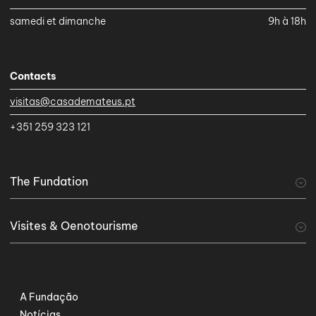
samedi et dimanche
9h à 18h
Contacts
visitas@casademateus.pt
+351 259 323 121
The Fundation
A Fundação
Visites & Oenotourisme
visiter
Tourisme viticole
Serviços Especiais
A Fundação
Notícias