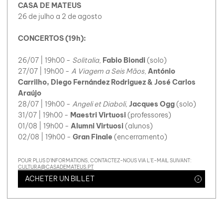
CASA DE MATEUS
26 de julho a 2 de agosto
CONCERTOS (19h):
26/07 | 19h00 -
Solitalia
,
Fabio Biondi
(solo)
27/07 | 19h00 -
A Viagem a Seis Mãos
,
António
Carrilho, Diego Fernández Rodriguez & José Carlos
Araújo
28/07 | 19h00 -
Angeli et Diaboli,
Jacques Ogg
(solo)
31/07
| 19h00 -
Maestri Virtuosi
(professores)
01/08 | 19h00 -
Alumni Virtuosi
(alunos)
02/08 | 19h00 -
Gran Finale
(encerramento)
POUR PLUS D'INFORMATIONS, CONTACTEZ-NOUS VIA L'E-MAIL SUIVANT:
CULTURA@CASADEMATEUS.PT
ACHETER UN BILLET