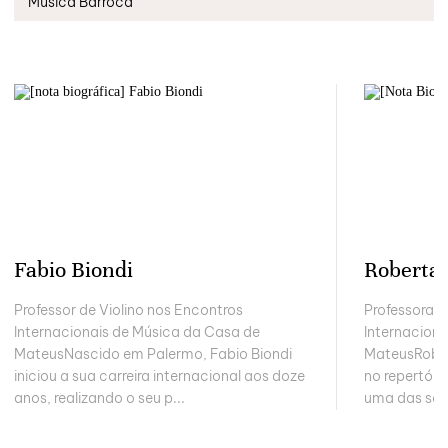
Música Barroca
Fabio Biondi
Roberta 
Professor de Violino nos Encontros
Professora 
Internacionais de Música da Casa de
Internacion
MateusNascido em Palermo, Fabio Biondi
MateusRobert
iniciou a sua carreira internacional aos doze
no repertóri
anos, realizando o seu p...
uma das solis