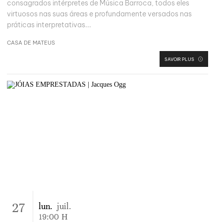
consagrados intérpretes de Música Barroca, todos eles
virtuosos nas suas áreas e profundamente versados nas
práticas interpretativas...
CASA DE MATEUS
SAVOIR PLUS
27
lun.
juil.
19:00
H