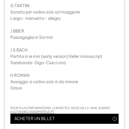
G.TARTINI
Sonata per violino solo sol maggiore
Largo- menuetto- allegro
J BIBER
Passagaglia in Sol min
J S BACH
Partita in re min (early version) Keller manuscript
Sarabanda-Giga-Ciaccona
H ROMAN
Assaggio a violino solo in do minore
Grave
POUR PLUS D'INFORMATIONS, CONTACTEZ-NOUS VIA L'E-MAIL SUIVANT:
CULTURA@CASADEMATEUS.PT
ACHETER UN BILLET