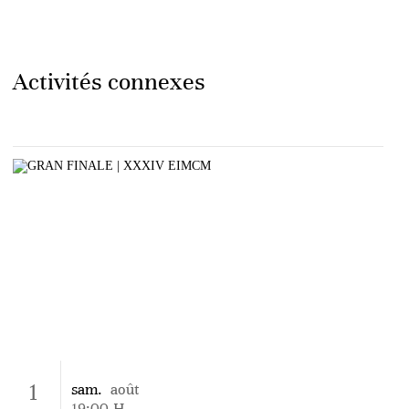
Activités connexes
1
sam.
août
19:00
H