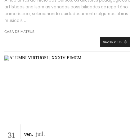
Ainda antes do início dos Cursos, os diretores pedagógicos e
artísticos analisam as variadas possibilidades de reportório
camerístico, selecionando cuidadosamente algumas obras
musicais,...
CASA DE MATEUS
SAVOIR PLUS
31
ven.
juil.