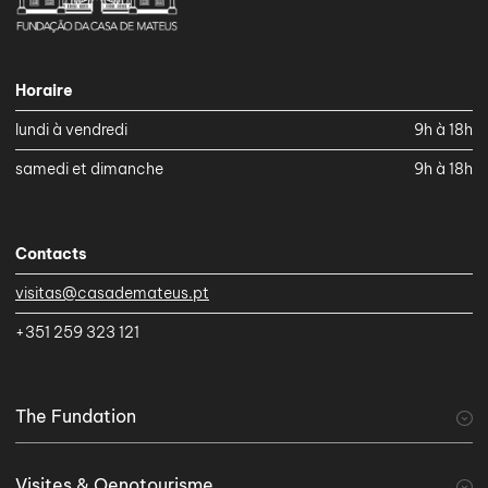
Horaire
lundi à vendredi
9h à 18h
samedi et dimanche
9h à 18h
Contacts
visitas@casademateus.pt
+351 259 323 121
The Fundation
A Fundação
Visites & Oenotourisme