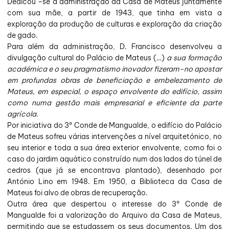
Dedicou –se à administração da Casa de Mateus juntamente
com sua mãe, a partir de 1943, que tinha em vista a
exploração da produção de culturas e exploração da criação
de gado.
Para além da administração, D. Francisco desenvolveu a
divulgação cultural do Palácio de Mateus (…)
a sua formação
académica e o seu pragmatismo inovador fizeram-no apostar
em profundas obras de beneficiação e embelezamento de
Mateus, em especial, o espaço envolvente do edifício, assim
como numa gestão mais empresarial e eficiente da parte
agrícola
.
Por iniciativa do 3º Conde de Mangualde, o edifício do Palácio
de Mateus sofreu várias intervenções a nível arquitetónico, no
seu interior e toda a sua área exterior envolvente, como foi o
caso do jardim aquático construído num dos lados do túnel de
cedros (que já se encontrava plantado), desenhado por
António Lino em 1948. Em 1950, a Biblioteca da Casa de
Mateus foi alvo de obras de recuperação.
Outra área que despertou o interesse do 3º Conde de
Mangualde foi a valorização do Arquivo da Casa de Mateus,
permitindo que se estudassem os seus documentos. Um dos