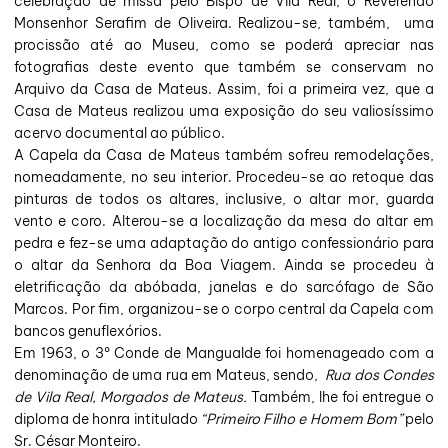
celebração de missa pelo Bispo de Vila Real, o Reverendo
Monsenhor Serafim de Oliveira. Realizou-se, também, uma
procissão até ao Museu, como se poderá apreciar nas
fotografias deste evento que também se conservam no
Arquivo da Casa de Mateus. Assim, foi a primeira vez, que a
Casa de Mateus realizou uma exposição do seu valiosíssimo
acervo documental ao público.
A Capela da Casa de Mateus também sofreu remodelações,
nomeadamente, no seu interior. Procedeu-se ao retoque das
pinturas de todos os altares, inclusive, o altar mor, guarda
vento e coro. Alterou-se a localização da mesa do altar em
pedra e fez-se uma adaptação do antigo confessionário para
o altar da Senhora da Boa Viagem. Ainda se procedeu à
eletrificação da abóbada, janelas e do sarcófago de São
Marcos. Por fim, organizou-se o corpo central da Capela com
bancos genuflexórios.
Em 1963, o 3º Conde de Mangualde foi homenageado com a
denominação de uma rua em Mateus, sendo,
Rua dos Condes
de Vila Real, Morgados de Mateus.
Também, lhe foi entregue o
diploma de honra intitulado
“Primeiro Filho e Homem Bom”
pelo
Sr. César Monteiro.