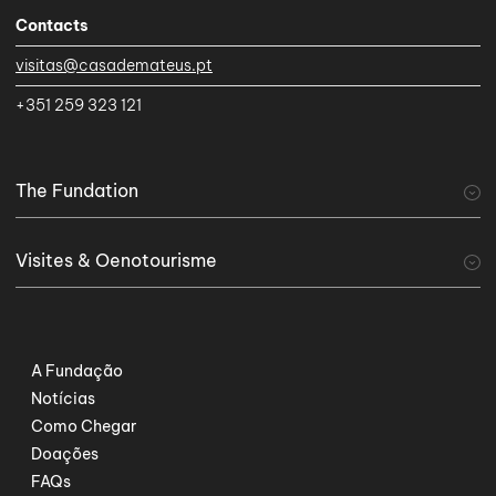
Contacts
visitas@casademateus.pt
+351 259 323 121
The Fundation
A Fundação
Visites & Oenotourisme
visiter
Tourisme viticole
Serviços Especiais
A Fundação
Notícias
Como Chegar
Doações
FAQs