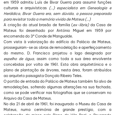
em 1959 admitiu Luís de Bivar Guerra para assumir funções
culturais e arquivísticas
(…) especialista em Genealogia e
Heráldica, Bivar Guerra era, sem dúvida, a pessoa preparada
para revisitar toda a memória vivida de Mateus (…)
A criação do atual brasão de família (
ex-líbris)
da Casa de
Mateus foi desenhado por António Miguel em 1959 por
encomenda do 3º Conde de Mangualde.
Com vista à valorização do edifício do Palácio de Mateus,
prosseguiram-se as obras de remodelação e aperfeiçoamento
do mesmo. D. Francisco projetou o lago designado por
espelho de água
, assim como toda a sua área envolvente
concebidas por volta de 1961. Esta obra arquitetónica e o
plano de plantação de árvores, nesta área, foram atribuídos
ao arquiteto paisagista Gonçalo Ribeiro Teles.
O portão de entrada do Palácio de Mateus também foi alvo de
remodelações, sofrendo algumas alterações na sua fachada,
como se pode verificar nas fotografias que se conservam no
Arquivo da Casa de Mateus.
No dia 21 de abril de 1961, foi inaugurado o Museu da Casa de
Mateus, numa cerimónia de grande prestígio, com a