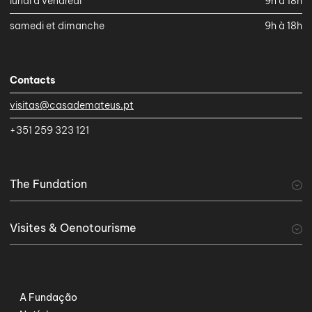
lundi à vendredi
9h à 18h
samedi et dimanche
9h à 18h
Contacts
visitas@casademateus.pt
+351 259 323 121
The Fundation
A Fundação
Visites & Oenotourisme
visiter
Tourisme viticole
Serviços Especiais
A Fundação