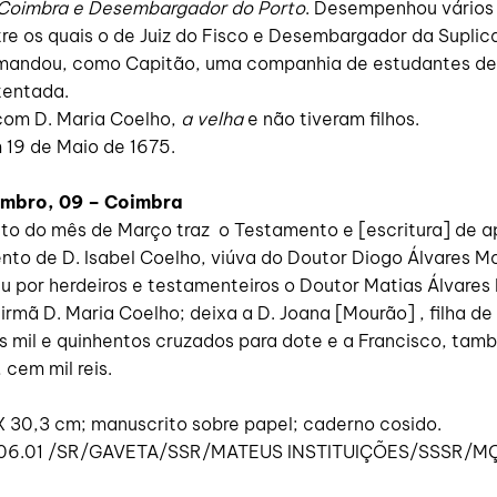
Coimbra e Desembargador do Porto
. Desempenhou vários
tre os quais o de Juiz do Fisco e Desembargador da Supli
mandou, como Capitão, uma companhia de estudantes de
tentada.
om D. Maria Coelho,
a velha
e não tiveram filhos.
 19 de Maio de 1675.
embro, 09 – Coimbra
o do mês de Março traz o Testamento e [escritura] de 
nto de D. Isabel Coelho, viúva do Doutor Diogo Álvares M
uiu por herdeiros e testamenteiros o Doutor Matias Álvare
 irmã D. Maria Coelho; deixa a D. Joana [Mourão] , filha de
s mil e quinhentos cruzados para dote e a Francisco, tamb
 cem mil reis.
5 X 30,3 cm; manuscrito sobre papel; caderno cosido.
06.01 /SR/GAVETA/SSR/MATEUS INSTITUIÇÕES/SSSR/MÇ