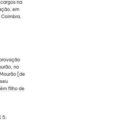
 cargos na
cação, em
 Coimbra,
aprovação
ourão, no
s Mourão [de
 seu
ém filho de
 5.