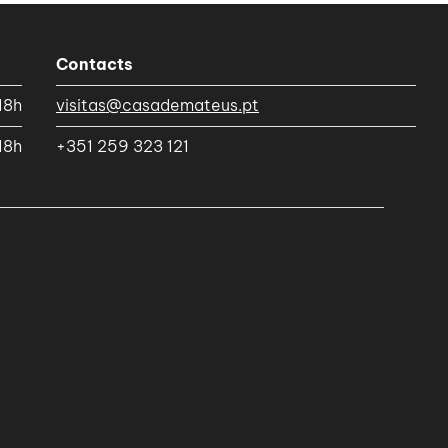
Contacts
18h
visitas@casademateus.pt
18h
+351 259 323 121