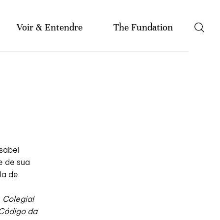
etter
Como Chegar
Doações
FAQs
François
Voir & Entendre
The Fundation
Portugês
English
Agenda
A Fundação
Música
Historial da Fundação
Literatura
Mission et statuts
Artes Visuais
Documentos e Relatórios
Amigo(a) Casa de Mateus
Parceiros Institucionais
Recrutamento e
Formação
Isabel
e de sua
la de
,
Colegial
 Código da