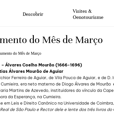
A Fundação
Newsl
Visites &
Descobrir
Oenotourisme
visiter
mento do Mês de Março
Tourisme viticole
Serviços Especiais
 – Álvares Coelho Mourão (1666-1696)
tias Álvares Mourão de Aguiar
lchior Ferreira de Aguiar, de Vila Pouca de Aguiar, e de D. 
 Cumieira, era neto materno de Diogo Álvares de Mourão 
aria Martins de Azevedo, instituidores do vínculo da Cape
ora da Esperança, na Cumieira.
e em Leis e Direito Canônico na Universidade de Coimbra
Real de São Paulo e Rector dele e lente dos três livros do