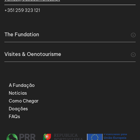
+351 259 323 121
The Fundation
A Fundação
Visites & Oenotourisme
visiter
Tourisme viticole
Serviços Especiais
A Fundação
Notícias
Como Chegar
Doações
FAQs