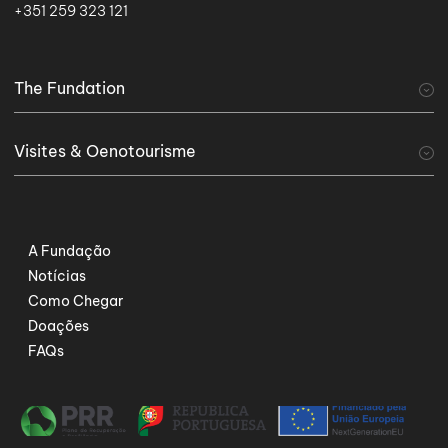
+351 259 323 121
The Fundation
A Fundação
Visites & Oenotourisme
visiter
Tourisme viticole
Serviços Especiais
A Fundação
Notícias
Como Chegar
Doações
FAQs