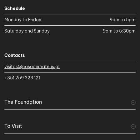
Schedule
Monday to Friday
9am to 5pm
Saturday and Sunday
9am to 5:30pm
Contacts
visitas@casademateus.pt
+351 259 323 121
The Foundation
A Fundação
Discover
History of the Foundation
To Visit
Mission and By-Laws
Projetos e Programas
Documents and Reports