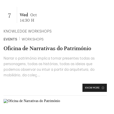
7
Wed
Oct
14:30
H
KNOWLEDGE WORKSHOPS
|
EVENTS
WORKSHOPS
Oficina de Narrativas do Património
Narrar o património implica tornar presentes todas as
personagens, todas as histórias, todas as ideias que
podemos observar ou intuir a partir da arquitetura, do
mobiliário, da coleç...
KNOW MORE