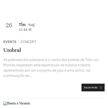
26
Thu
Aug
11:44
H
|
EVENTS
CONCERT
Umbral
As palavras dos pássaros e o canto dos poetas de Trás-os-
Montes inspiraram este espetáculo de música e teatro,
apresentado por um conjunto de jazz e uma actriz, na
continuação do...
KNOW MORE