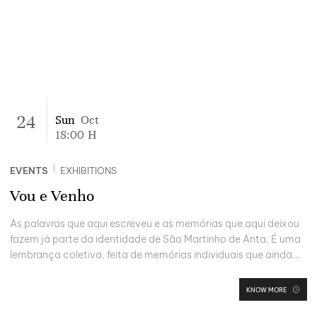
24
Sun
Oct
18:00
H
|
EVENTS
EXHIBITIONS
Vou e Venho
As palavras que aqui escreveu e as memórias que aqui deixou
fazem já parte da identidade de São Martinho de Anta, É uma
lembrança coletiva, feita de memórias individuais que ainda...
KNOW MORE