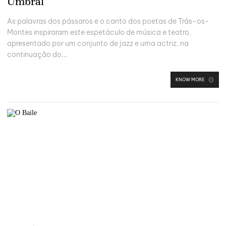
Umbral
As palavras dos pássaros e o canto dos poetas de Trás-os-
Montes inspiraram este espetáculo de música e teatro,
apresentado por um conjunto de jazz e uma actriz, na
continuação do...
KNOW MORE