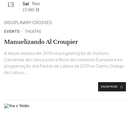
13
Sat
Nov
17:00
H
DISCIPLINARY CROSSES
|
EVENTS
THEATRE
Manuelizando Al Croupier
A leitura estreou em 2019 na programação do Instituto
Cervantes de Lisboa para a Noite da Literatura Europeia e na
programação das Festas de Lisboa de 2019 no Centro Galego
de Lisboa....
KNOW MORE