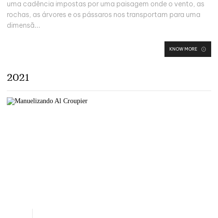
uma cadência impostas por uma paisagem onde o vento, as
rochas, as árvores e os pássaros nos transportam para uma
dimensã...
KNOW MORE
2021