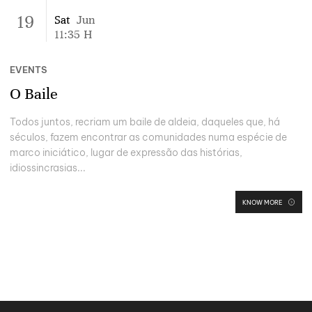
19
Sat
Jun
11:35
H
EVENTS
O Baile
Todos juntos, recriam um baile de aldeia, daqueles que, há
séculos, fazem encontrar as comunidades numa espécie de
marco iniciático, lugar de expressão das histórias,
idiossincrasias...
KNOW MORE