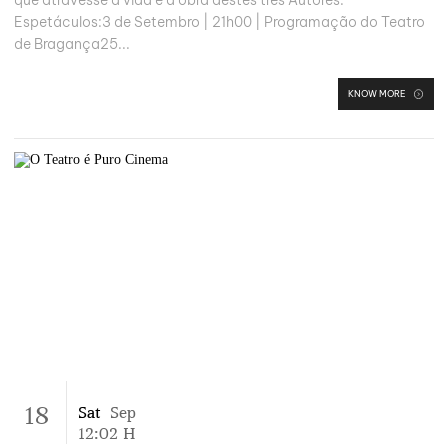
que atravesse a vida e a obra destes três Autores.
Espetáculos:3 de Setembro | 21h00 | Programação do Teatro
de Bragança25...
KNOW MORE
18
Sat
Sep
12:02
H