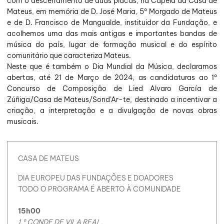
com o descerramento de duas placas, na Capela da Casa de
Mateus, em memória de D. José Maria, 5º Morgado de Mateus
e de D. Francisco de Mangualde, instituidor da Fundação, e
acolhemos uma das mais antigas e importantes bandas de
música do país, lugar de formação musical e do espírito
comunitário que caracteriza Mateus.
Neste que é também o Dia Mundial da Música, declaramos
abertas, até 21 de Março de 2024, as candidaturas ao 1º
Concurso de Composição de Lied Alvaro García de
Zúñiga/Casa de Mateus/Sond'Ar-te, destinado a incentivar a
criação, a interpretação e a divulgação de novas obras
musicais.
CASA DE MATEUS
DIA EUROPEU DAS FUNDAÇÕES E DOADORES
TODO O PROGRAMA É ABERTO À COMUNIDADE
15h00
1.º CONDE DE VILA REAL,