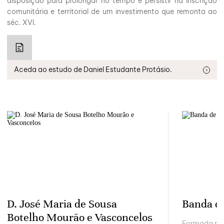
disposição para prolongar no tempo e persistir na inscrição
comunitária e territorial de um investimento que remonta ao
séc. XVI.
Aceda ao estudo de Daniel Estudante Protásio.
D. José Maria de Sousa
Banda d
Botelho Mourão e Vasconcelos
Formada por 