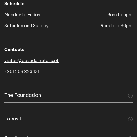
Schedule
Monday to Friday
9am to 5pm
Saturday and Sunday
9am to 5:30pm
Contacts
visitas@casademateus.pt
+351 259 323 121
The Foundation
A Fundação
Discover
History of the Foundation
To Visit
Mission and By-Laws
Projetos e Programas
Documents and Reports
Visit
Protocolo entre a Fundação da Casa de Mateus e a Direção Regional