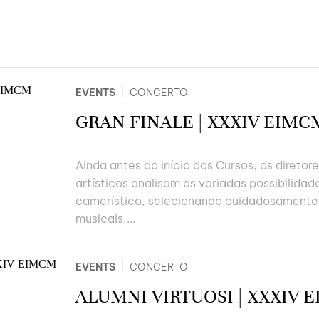
|
EVENTS
CONCERTO
GRAN FINALE | XXXIV EIMC
Ainda antes do início dos Cursos, os direto
artísticos analisam as variadas possibilidad
camerístico, selecionando cuidadosamente
musicais,...
|
EVENTS
CONCERTO
ALUMNI VIRTUOSI | XXXIV 