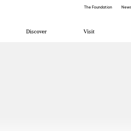
The Foundation
News
Discover
Visit
Projetos e Programas
Visit
Edições Literárias
Wine Tourism
Discover
Special Events
Archive and Library
How to Arrive
Audio Guides
Contacts and Suggestions