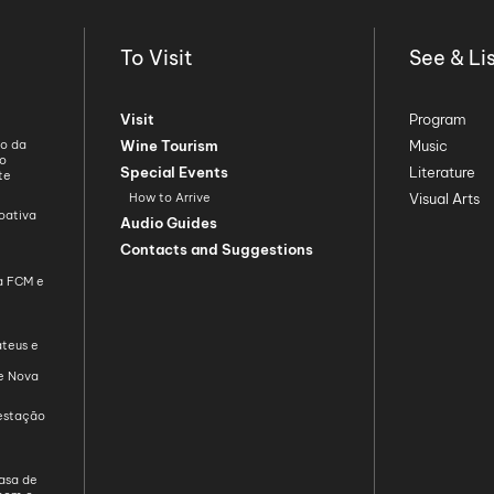
To Visit
See & Li
Visit
Program
ão da
Wine Tourism
Music
ão
Special Events
Literature
te
How to Arrive
Visual Arts
oativa
Audio Guides
Contacts and Suggestions
da FCM e
teus e
de Nova
restação
asa de