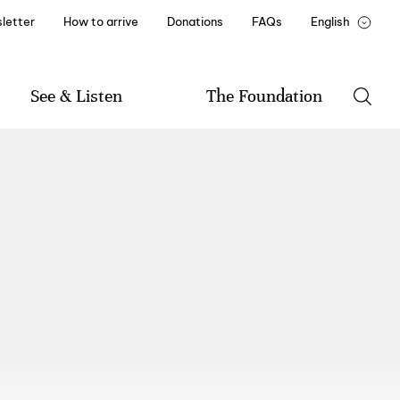
letter
How to arrive
Donations
FAQs
English
Português
François
See & Listen
The Foundation
Program
The Foundation
Music
History of the Foundation
Literature
Mission and By-Laws
Visual Arts
Documents and Reports
Friend of Casa de Mateus
Institutional Partners
Recruitment and Training