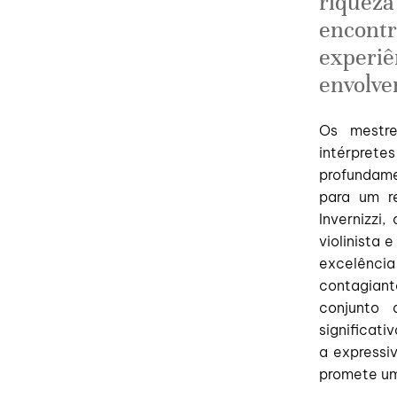
riqueza
encontr
experiê
envolve
Os mestre
intérpret
profundame
para um re
Invernizzi,
violinista 
excelênci
contagiante
conjunto 
significat
a expressi
promete um