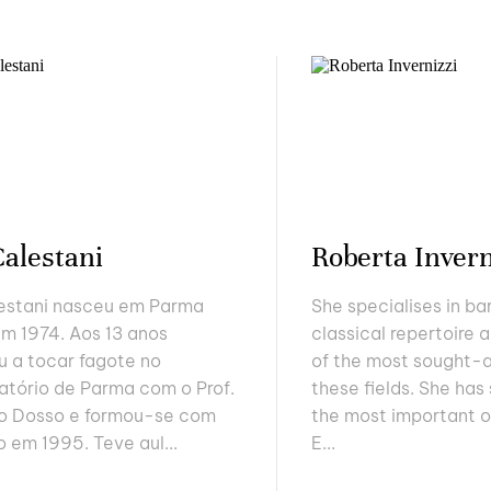
Calestani
Roberta Invern
lestani nasceu em Parma
She specialises in b
 em 1974. Aos 13 anos
classical repertoire 
 a tocar fagote no
of the most sought-af
tório de Parma com o Prof.
these fields. She has
o Dosso e formou-se com
the most important o
o em 1995. Teve aul...
E...