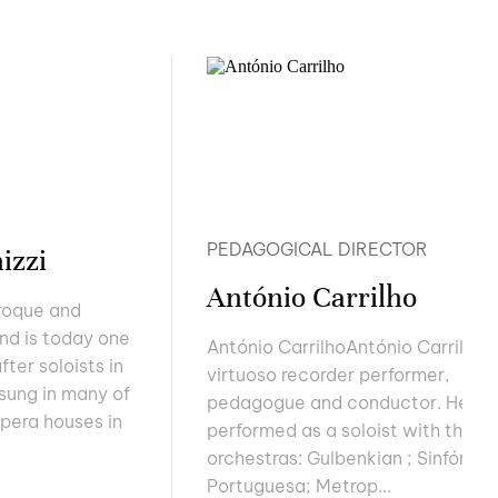
PEDAGOGICAL DIRECTOR
izzi
António Carrilho
aroque and
and is today one
António CarrilhoAntónio Carrilho i
ter soloists in
virtuoso recorder performer,
 sung in many of
pedagogue and conductor. He
pera houses in
performed as a soloist with the
orchestras: Gulbenkian ; Sinfónica
Portuguesa; Metrop...