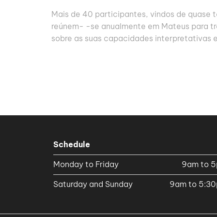
Mais de 40 participantes, vindos de quase 
reúnem- -se anualmente em Mateus para t
sobre as suas capacidades interpretativas e
Schedule
Monday to Friday
9am to 
Saturday and Sunday
9am to 5:3