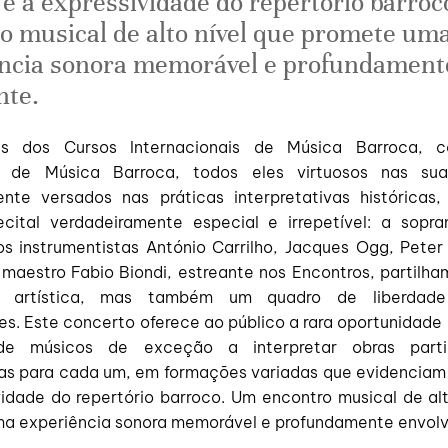
 e a expressividade do repertório barro
o musical de alto nível que promete um
ncia sonora memorável e profundament
nte.
s dos Cursos Internacionais de Música Barroca, c
es de Música Barroca, todos eles virtuosos nas su
nte versados nas práticas interpretativas históricas
cital verdadeiramente especial e irrepetível: a sopr
 os instrumentistas António Carrilho, Jacques Ogg, Peter
e maestro Fabio Biondi, estreante nos Encontros, partilh
a artística, mas também um quadro de liberdad
s. Este concerto oferece ao público a rara oportunidade 
de músicos de exceção a interpretar obras parti
ivas para cada um, em formações variadas que evidenciam 
vidade do repertório barroco. Um encontro musical de alt
a experiência sonora memorável e profundamente envol