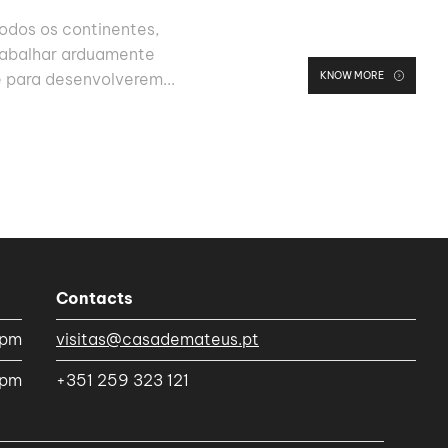
todos os continentes,
rabalhar arduamente
KNOW MORE
 para desenvolverem...
Contacts
5pm
visitas@casademateus.pt
0pm
+351 259 323 121