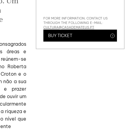
co. Um
a
e
FOR MORE INFORMATION, CONTACT US
THROUGH THE FOLLOWING E-MAIL:
CULTURA@CASADEMATEUS.PT
BUY TICKET
onsagrados
as áreas e
, reúnem-se
ano Roberta
 Croton e o
am não a sua
e e prazer
de ouvir um
cularmente
a riqueza e
o nível que
vente