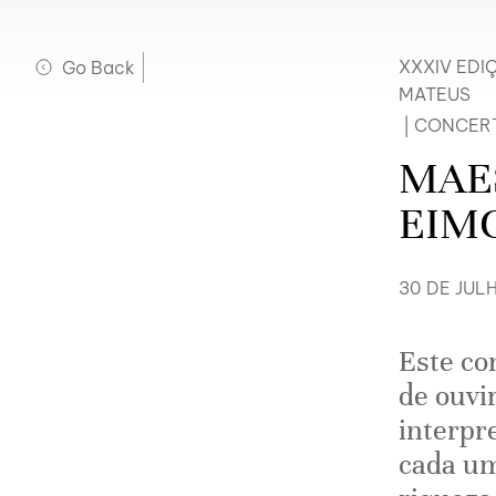
Go Back
XXXIV EDI
MATEUS
|
CONCER
MAES
EIM
30 DE JULH
Este co
de ouvi
interpr
cada um