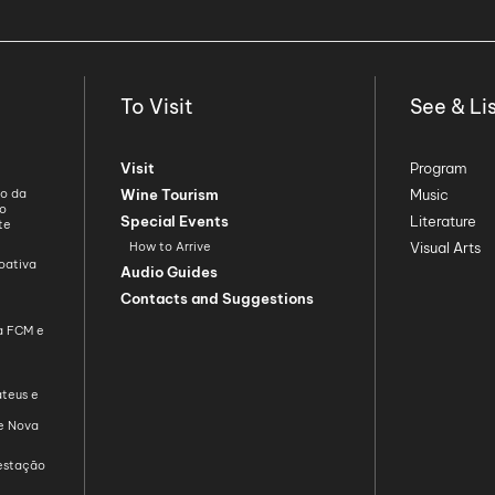
To Visit
See & Li
Visit
Program
ão da
Wine Tourism
Music
ão
Special Events
Literature
te
How to Arrive
Visual Arts
oativa
Audio Guides
Contacts and Suggestions
da FCM e
teus e
de Nova
restação