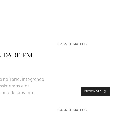
CASA DE MATEUS
AMB
SIDADE EM
a na Terra, integrando
ossistemas e os
KNOW MORE
rio da biosfera....
CASA DE MATEUS
AMB