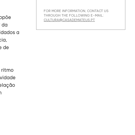
FOR MORE INFORMATION, CONTACT US
THROUGH THE FOLLOWING E-MAIL:
ropõe
CULTURA@CASADEMATEUS.PT
r da
idados a
cia,
e de
 ritmo
ividade
elação
m