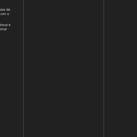
asa de
com o
e
teus e
imal