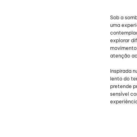
Sob a sombr
uma experi
contemplaç
explorar di
movimento 
atenção a
Inspirada n
lento do te
pretende p
sensível co
experiênci