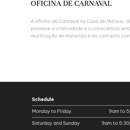
OFICINA DE CARNAVAL
A oficina de Carnaval na Casa de Mateus, di
promove a criatividade e a consciência amb
reutilização de materiais e do contacto com
Schedule
Monday to Friday
9am to 
Saturday and Sunday
9am to 5:3