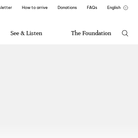
letter
How to arrive
Donations
FAQs
English
Português
François
See & Listen
The Foundation
Program
The Foundation
Music
History of the Foundation
Literature
Mission and By-Laws
Visual Arts
Documents and Reports
Friend of Casa de Mateus
Institutional Partners
Recruitment and Training