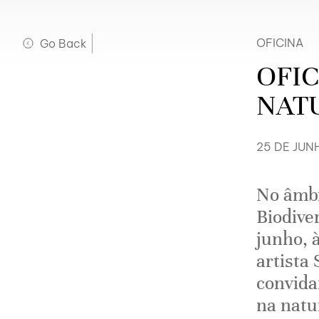
Go Back
OFICINA
OFI
NAT
25 DE JUNH
No âmbi
Biodive
junho, 
artista 
convida
na natu