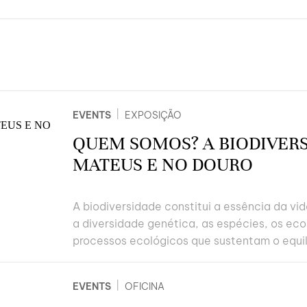
|
EVENTS
EXPOSIÇÃO
QUEM SOMOS? A BIODIVER
MATEUS E NO DOURO
A biodiversidade constitui a essência da vid
a diversidade genética, as espécies, os ec
processos ecológicos que sustentam o equilíb
|
EVENTS
OFICINA