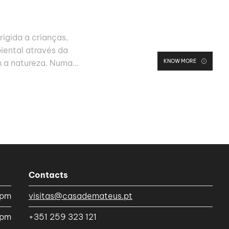
rigida a crianças,
iental através da
KNOW MORE
 a natureza. Numa...
Contacts
5pm
visitas@casademateus.pt
0pm
+351 259 323 121