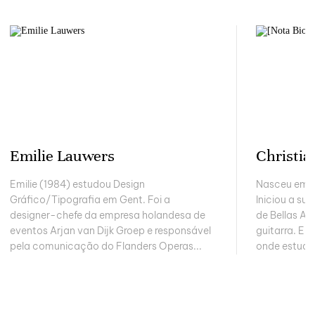
Emilie Lauwers
Christia
Emilie (1984) estudou Design
Nasceu em 1
Gráfico/Tipografia em Gent. Foi a
Iniciou a su
designer-chefe da empresa holandesa de
de Bellas Ar
eventos Arjan van Dijk Groep e responsável
guitarra. Em
pela comunicação do Flanders Operas...
onde estudou