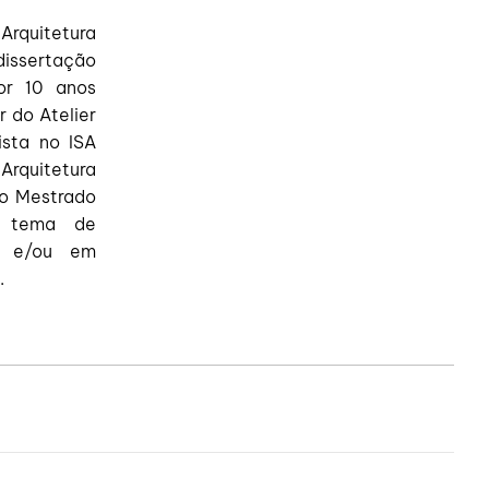
Arquitetura
dissertação
por 10 anos
 do Atelier
ista no ISA
rquitetura
 o Mestrado
o tema de
or e/ou em
s.