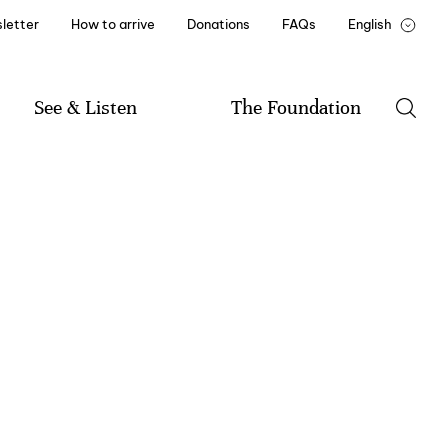
letter
How to arrive
Donations
FAQs
English
Português
François
See & Listen
The Foundation
Program
The Foundation
Music
History of the Foundation
Literature
Mission and By-Laws
Visual Arts
Documents and Reports
Friend of Casa de Mateus
Institutional Partners
Recruitment and Training