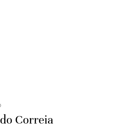
O
rdo Correia