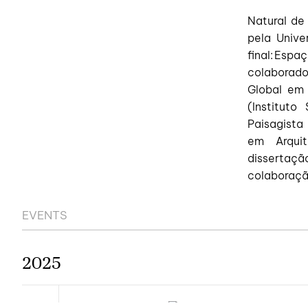
Natural de
pela Unive
final: Esp
colaborador
Global em 
(Institut
Paisagista
em Arqui
dissertaç
colaboraçã
EVENTS
2025