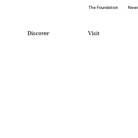
The Foundation
News
Discover
Visit
Projetos e Programas
Visit
Edições Literárias
Wine Tourism
Discover
Special Events
Archive and Library
How to Arrive
Audio Guides
Contacts and Suggestions