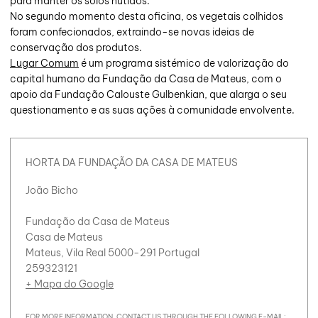
para manter os solos nutidos.
No segundo momento desta oficina, os vegetais colhidos
foram confecionados, extraindo-se novas ideias de
conservação dos produtos.
Lugar Comum
é um programa sistémico de valorização do
capital humano da Fundação da Casa de Mateus, com o
apoio da Fundação Calouste Gulbenkian, que alarga o seu
questionamento e as suas ações à comunidade envolvente.
HORTA DA FUNDAÇÃO DA CASA DE MATEUS
João Bicho
Fundação da Casa de Mateus
Casa de Mateus
Mateus, Vila Real 5000-291 Portugal
259323121
+ Mapa do Google
FOR MORE INFORMATION, CONTACT US THROUGH THE FOLLOWING E-MAIL: