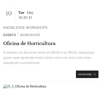
10
Tue
May
16:30
H
KNOWLEDGE WORKSHOPS
|
EVENTS
WORKSHOPS
Oficina de Horticultura
A sessão vai decorrer entre as 16h30 e as 18h30. Ideal para
quem quer aprender mais sobre como ter uma vida mais
saudável e sustentável.
KNOW MORE