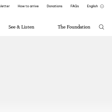
letter
How to arrive
Donations
FAQs
English
Português
François
See & Listen
The Foundation
Program
The Foundation
Music
History of the Foundation
Literature
Mission and By-Laws
Visual Arts
Documents and Reports
Friend of Casa de Mateus
Institutional Partners
Recruitment and Training