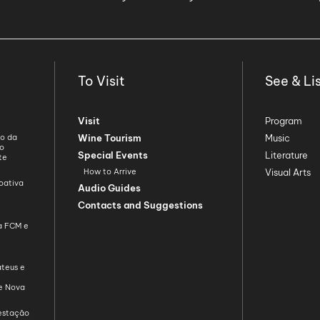
To Visit
See & Li
Visit
Program
ão da
Wine Tourism
Music
ão
Special Events
Literature
te
How to Arrive
Visual Arts
oativa
Audio Guides
Contacts and Suggestions
da FCM e
teus e
de Nova
restação