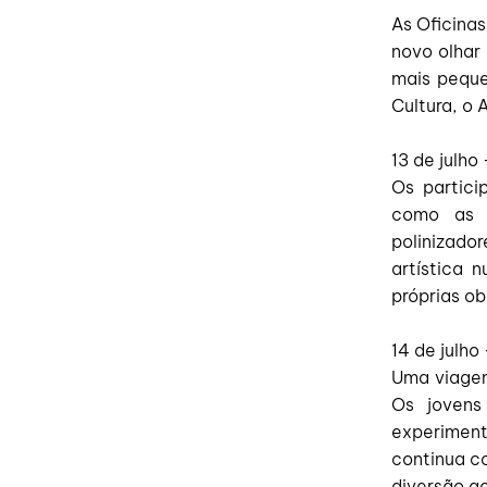
As Oficina
novo olhar 
mais peque
Cultura, o
13 de julho
Os partici
como as 
polinizado
artística 
próprias ob
14 de julho
Uma viagem
Os jovens
experimenta
continua c
diversão ao 