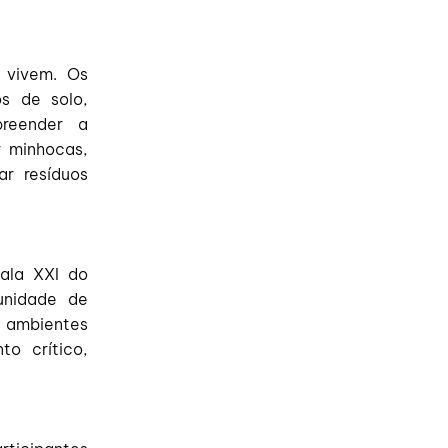
 vivem. Os
os de solo,
reender a
r minhocas,
r resíduos
Sala XXI do
unidade de
r ambientes
to crítico,