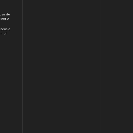
asa de
com o
e
teus e
imal