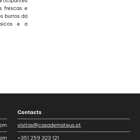
rticipantes
s frescas e
s burros da
ásicos e a
Contacts
5pm
visitas@casademateus.pt
0pm
+351 259 323 121