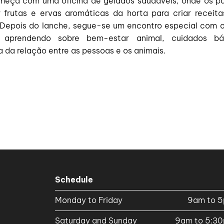
meça com uma oficina de gelados saudáveis, onde os pa
ar frutas e ervas aromáticas da horta para criar receita
. Depois do lanche, segue-se um encontro especial com o
 aprendendo sobre bem-estar animal, cuidados b
 da relação entre as pessoas e os animais.
Schedule
Monday to Friday
9am to 
Saturday and Sunday
9am to 5:3