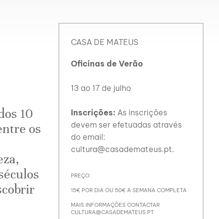
CASA DE MATEUS
Oficinas de Verão
13 ao 17 de julho
dos 10
Inscrições:
As inscrições
devem ser efetuadas através
entre os
do email:
cultura@casademateus.pt.
eza,
séculos
PREÇO:
scobrir
15€ POR DIA OU 50€ A SEMANA COMPLETA
MAIS INFORMAÇÕES CONTACTAR
CULTURA@CASADEMATEUS.PT