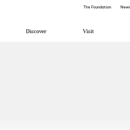
The Foundation
News
Discover
Visit
Projetos e Programas
Visit
Edições Literárias
Wine Tourism
Discover
Special Events
Archive and Library
How to Arrive
Audio Guides
Contacts and Suggestions