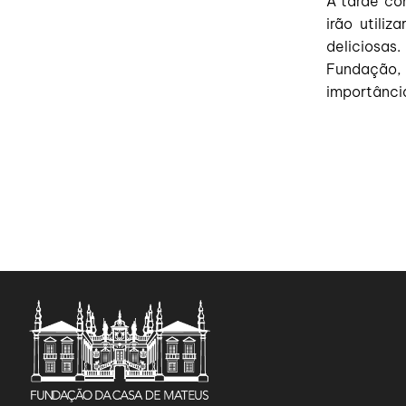
A tarde co
irão utiliz
deliciosas
Fundação,
importância