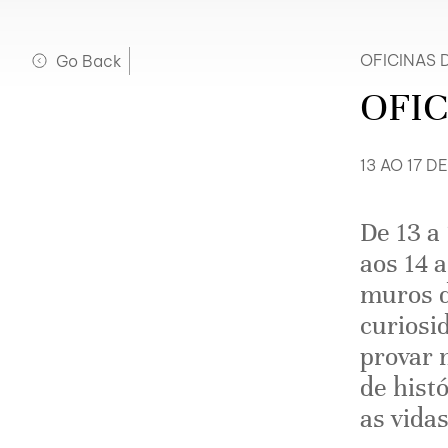
Go Back
OFICINAS 
OFIC
13 AO 17 D
De 13 a
aos 14 
muros d
curiosi
provar 
de hist
as vidas