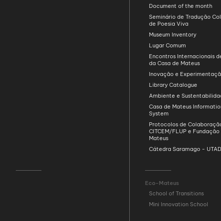
Document of the month
Seminário de Tradução Col
de Poesia Viva
Museum Inventory
Lugar Comum
Encontros Internacionais d
da Casa de Mateus
Inovação e Experimentaç
Library Catalogue
Ambiente e Sustentabilid
Casa de Mateus Informatio
System
Protocolos de Colaboraçã
CITCEM/FLUP e Fundação
Mateus
Cátedra Saramago - UTA
Eco-Mateus
School of Transitions
Mini Innovation School