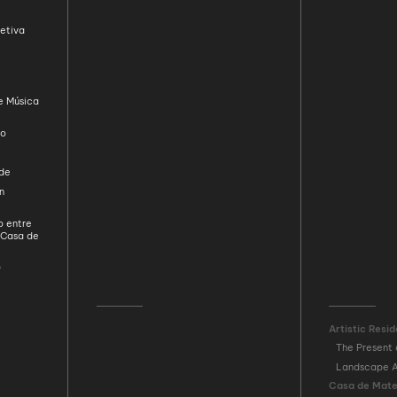
etiva
e Música
ão
ade
n
o entre
 Casa de
D
Artistic Resi
The Present 
Landscape A
Casa de Mateu