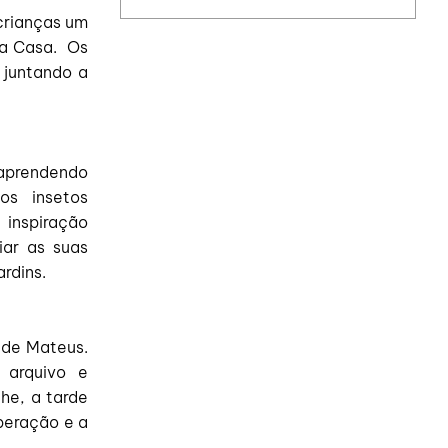
crianças um
sa Casa. Os
 juntando a
 aprendendo
s insetos
 inspiração
iar as suas
ardins.
 de Mateus.
 arquivo e
che, a tarde
peração e a