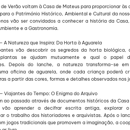
s de Verão voltam à Casa de Mateus para proporcionar às 
para o Património Histórico, Ambiental e Cultural da nos
nos vão ser convidados a conhecer a história da Casa,
 Ambiente e a Gastronomia.
 — A Natureza que Inspira: Da Horta à Aguarela
pantes vão descobrir os segredos da horta biológica,
plantas se ajudam mutuamente e qual o papel do
res. Depois do lanche, a natureza transforma-se em
numa oficina de aguarela, onde cada criança poderá cr
ras a partir das cores, formas e detalhes observados nos j
 — Viajantes do Tempo: O Enigma do Arquivo
 ao passado através de documentos históricos da Casa
 vão aprender a decifrar escrita antiga, explorar o
r o trabalho dos historiadores e arquivistas. Após o lan
om jogos tradicionais que promovem a imaginação, a coo
ar livre.