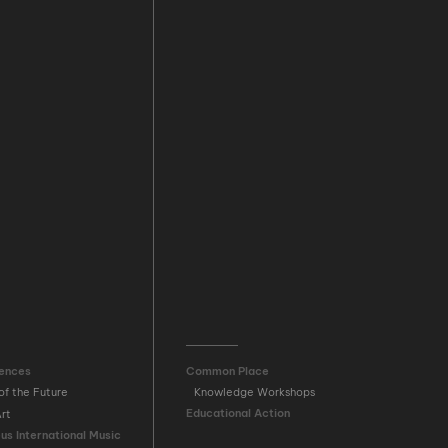
dences
Common Place
of the Future
Knowledge Workshops
Educational Action
rt
s International Music